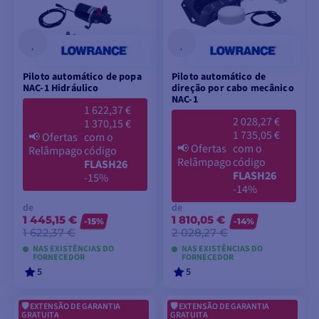
Piloto automático de popa
Piloto automático de
NAC-1 Hidráulico
direção por cabo mecânico
NAC-1
1 622,37 €
2 028,27 €
1 370,15 €
1 735,05 €
📢
Ofertas
com o
📢
Ofertas
com o
Relâmpago
código
Relâmpago
código
FLASH26
FLASH26
-15%
-14%
de
de
1 445,15 €
1 810,05 €
-15%
-14%
1 622,37 €
2 028,27 €
NAS EXISTÊNCIAS DO
NAS EXISTÊNCIAS DO
FORNECEDOR
FORNECEDOR
5
5
EXTENSÃO DE GARANTIA
EXTENSÃO DE GARANTIA
VER MODELOS
VER MODELOS
GRATUITA
GRATUITA