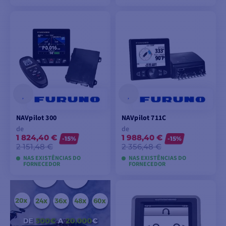
VER MODELOS
VER MODELOS
NAVpilot 300
NAVpilot 711C
de
de
1 824,40 €
1 988,40 €
-15%
-15%
2 151,48 €
2 356,48 €
NAS EXISTÊNCIAS DO
NAS EXISTÊNCIAS DO
FORNECEDOR
FORNECEDOR
VER MODELOS
VER MODELOS