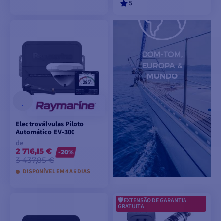
5
VER MODELOS
VER MODELOS
Electroválvulas Piloto
Automático EV-300
de
2 716,15 €
-20%
3 437,85 €
DISPONÍVEL EM 4 A 6 DIAS
EXTENSÃO DE GARANTIA
VER MODELOS
GRATUITA