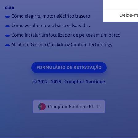
GUIA
Cómo elegir tu motor eléctrico trasero
Como escolher a sua balsa salva-vidas
Como instalar um localizador de peixes em um barco
All about Garmin Quickdraw Contour technology
FORMULÁRIO DE RETRATAÇÃO
© 2012 - 2026 - Comptoir Nautique
Comptoir Nautique PT