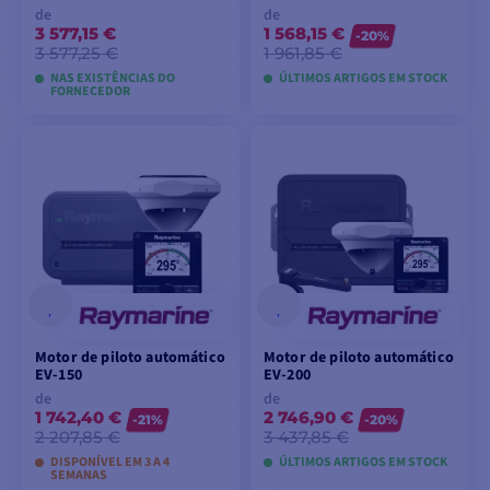
de
de
3 577,15 €
1 568,15 €
-20%
3 577,25 €
1 961,85 €
NAS EXISTÊNCIAS DO
ÚLTIMOS ARTIGOS EM STOCK
FORNECEDOR
VER MODELOS
VER MODELOS
Motor de piloto automático
Motor de piloto automático
EV-150
EV-200
de
de
1 742,40 €
2 746,90 €
-21%
-20%
2 207,85 €
3 437,85 €
DISPONÍVEL EM 3 A 4
ÚLTIMOS ARTIGOS EM STOCK
SEMANAS