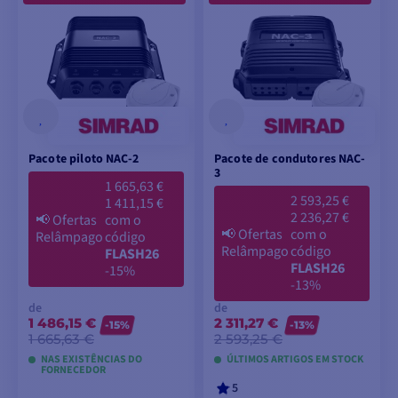
Pacote piloto NAC-2
Pacote de condutores NAC-
3
1 665,63 €
2 593,25 €
1 411,15 €
2 236,27 €
📢
Ofertas
com o
📢
Ofertas
com o
Relâmpago
código
Relâmpago
código
FLASH26
FLASH26
-15%
-13%
de
de
1 486,15 €
2 311,27 €
-15%
-13%
1 665,63 €
2 593,25 €
NAS EXISTÊNCIAS DO
ÚLTIMOS ARTIGOS EM STOCK
FORNECEDOR
5