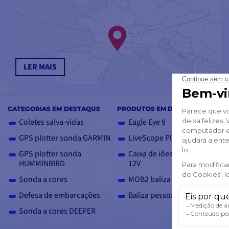
LER MAIS
CATEGORIAS EM DESTAQUE
PRODUTOS EM DESTAQUE
Coletes salva-vidas
Eagle Eye 9
GPS plotter sonda GARMIN
LiveScope Plus LVS34
GPS plotter sonda
Caixa de iões de lítio de
HUMMINBIRD
12V
Sonda a cores
MOB2 baliza AIS pessoal
Defesa de embarcações
Baliza pessoal PLB3
Sonda a cores DEEPER