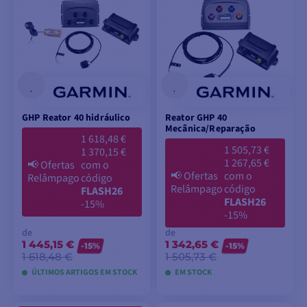
GHP Reator 40 hidráulico
Reator GHP 40
Mecânica/Reparação
1 618,48 €
1 505,73 €
1 370,15 €
1 267,65 €
📢
Ofertas
com o
📢
Ofertas
com o
Relâmpago
código
Relâmpago
código
FLASH26
FLASH26
-15%
-15%
de
de
1 445,15 €
1 342,65 €
-15%
-15%
1 618,48 €
1 505,73 €
ÚLTIMOS ARTIGOS EM STOCK
EM STOCK