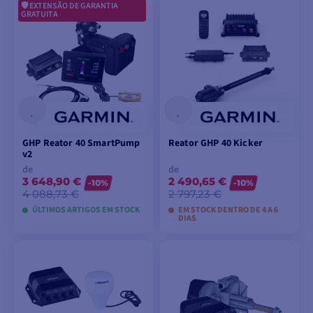
EXTENSÃO DE GARANTIA
VER MODELOS
VER MODELOS
GRATUITA
GHP Reator 40 SmartPump
Reator GHP 40 Kicker
v2
de
de
3 648,90 €
2 490,65 €
-10%
-10%
4 088,73 €
2 797,23 €
ÚLTIMOS ARTIGOS EM STOCK
EM STOCK DENTRO DE 4 A 6
DIAS
VER MODELOS
VER MODELOS