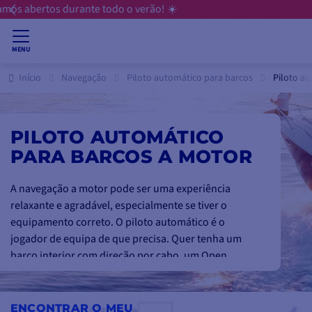
💳
MENU
Início
Navegação
Piloto automático para barcos
Piloto a
PILOTO AUTOMÁTICO
PARA BARCOS A MOTOR
A navegação a motor pode ser uma experiência
relaxante e agradável, especialmente se tiver o
equipamento correto. O piloto automático é o
jogador de equipa de que precisa. Quer tenha um
barco interior com direção por cabo, um Open
rápido com dois motores fora de borda ou um
flyboat com direção hidráulica, os nossos
especialistas em Comptoir Nautique poderão
ENCONTRAR O MEU