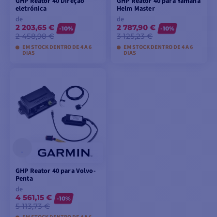
GHP Reator 40 Direção
GHP Reator 40 para Yamaha
eletrónica
Helm Master
de
de
2 203,65 €
2 787,90 €
-10%
-10%
2 458,98 €
3 125,23 €
EM STOCK DENTRO DE 4 A 6
EM STOCK DENTRO DE 4 A 6
DIAS
DIAS
VER MODELOS
VER MODELOS
GHP Reator 40 para Volvo-
Penta
de
4 561,15 €
-10%
5 113,73 €