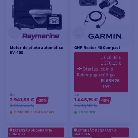
Motor de piloto automático
GHP Reator 40 Compact
EV-400
1 618,48 €
1 370,15 €
📢
Ofertas
com o
Relâmpago
código
FLASH26
-15%
de
de
2 941,65 €
1 445,15 €
-20%
-15%
3 683,85 €
1 618,48 €
DISPONÍVEL EM 4-6 DIAS
EM STOCK
EXTENSÃO DE GARANTIA
EXTENSÃO DE GARANTIA
VER MODELOS
VER MODELOS
GRATUITA
GRATUITA