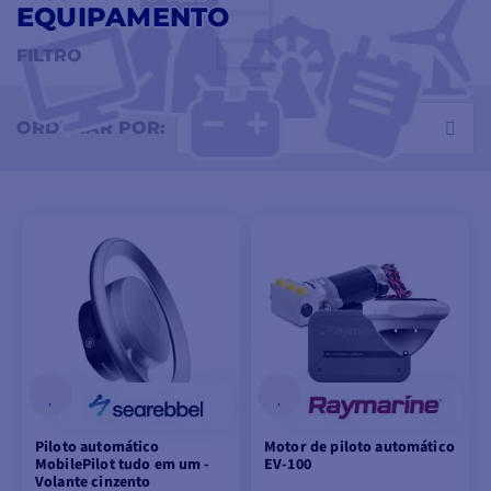
EQUIPAMENTO
orientá-lo na escolha do seu equipamento de barco
ao melhor preço.
FILTRO
22 produtos
Preços
Fabricante
Tipo de montagem
Selecionar
ORDENAR POR:
Piloto automático
Motor de piloto automático
MobilePilot tudo em um -
EV-100
Volante cinzento