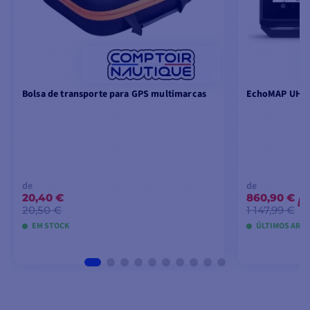
Bolsa de transporte para GPS multimarcas
EchoMAP UHD2
de
de
20,40 €
860,90 €
-
20,50 €
1 147,99 €
EM STOCK
ÚLTIMOS ARTI
VER MODELOS