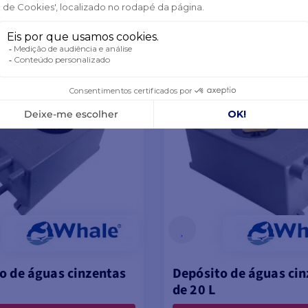
E STOCK
FORA DE STOCK
CIONAR AO CARRINHO
ADICIONAR AO CARR
o de águas cinzentas
Depósito de águas ci
de 20 L