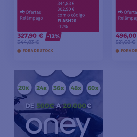
344,83 €
302,90 €
📢
Ofertas
📢
Oferta
com o código
Relâmpago
Relâmpa
FLASH26
-12%
327,90 €
496,00
-12%
344,83 €
521,68 €
FORA DE STOCK
FORA D
ADICIONAR AO CARRINHO
ADI