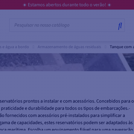
☀️ Estamos abertos durante todo o verão! ☀️
 e água a bordo
Armazenamento de águas residuais
Tanque com a
servatórios prontos a instalar e com acessórios. Concebidos para o
praticidade e durabilidade para todos os tipos de embarcações.-
o fornecidos com acessórios pré-instalados para simplificar a
 gama de capacidades, estes reservatórios podem ser adaptados às
rança marítima. Escolha um equipamento fiável para uma navegação