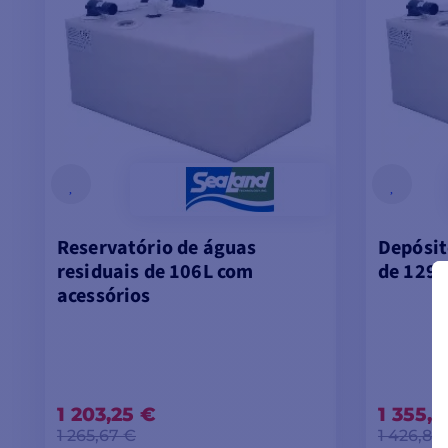
Reservatório de águas
Depósit
residuais de 106L com
de 129L
acessórios
1 203,25 €
1 355,9
1 265,67 €
1 426,80