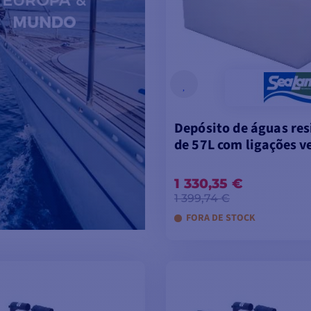
Depósito de águas res
de 57L com ligações ve
1 330,35 €
1 399,74 €
FORA DE STOCK
ADICIONAR AO CARR