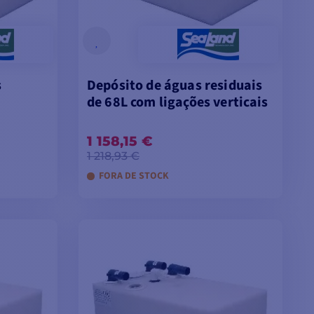
s
Depósito de águas residuais
de 68L com ligações verticais
1 158,15 €
1 218,93 €
FORA DE STOCK
INHO
ADICIONAR AO CARRINHO