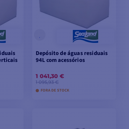
iduais
Depósito de águas residuais
rticais
94L com acessórios
1 041,30 €
1 095,93 €
FORA DE STOCK
INHO
ADICIONAR AO CARRINHO