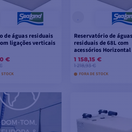
o de águas residuais
Reservatório de água
com ligações verticais
residuais de 68L com
acessórios Horizontal
50 €
1 158,15 €
 €
1 218,93 €
E STOCK
FORA DE STOCK
CIONAR AO CARRINHO
ADICIONAR AO CARR