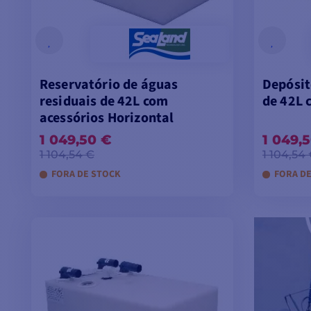
Reservatório de águas
Depósit
residuais de 42L com
de 42L 
acessórios Horizontal
1 049,50 €
1 049,
1 104,54 €
1 104,54
FORA DE STOCK
FORA D
ADICIONAR AO CARRINHO
ADI