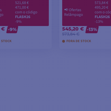
521,68 €
573,84 €
471,00 €
495,20 €
s
📢
Ofertas
com o código
com o có
go
Relâmpago
FLASH26
FLASH26
-9%
-13%
 €
545,20 €
-9%
-13%
573,84 €
E STOCK
FORA DE STOCK
CIONAR AO CARRINHO
ADICIONAR AO CARR