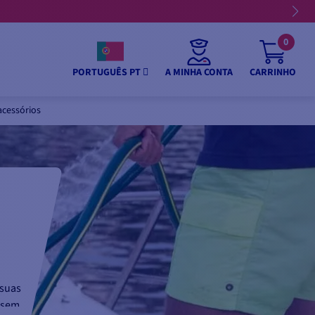
0
A MINHA CONTA
CARRINHO
PORTUGUÊS PT
cessórios
 suas
 sem