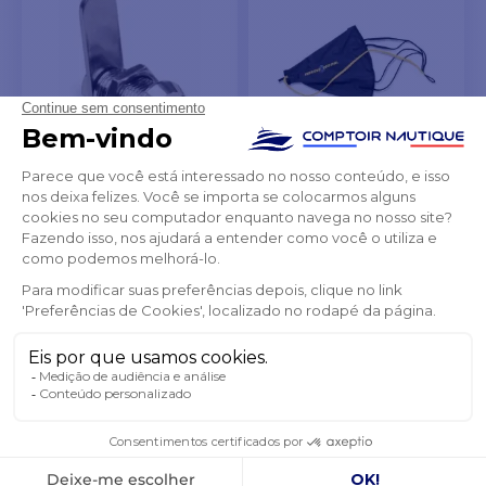
Cannon Bloqueio
Âncora flutuante MKA-26
56,27 €
80,87 €
-7%
56,38 €
87,13 €
FORA DE STOCK
NAS EXISTÊNCIAS DO
FORNECEDOR
ADICIONAR AO
ADICIONAR AO
CARRINHO
CARRINHO