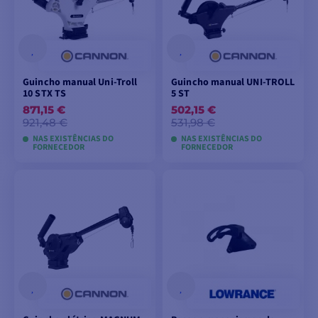
Guincho manual Uni-Troll
Guincho manual UNI-TROLL
10 STX TS
5 ST
871,15 €
502,15 €
921,48 €
531,98 €
NAS EXISTÊNCIAS DO
NAS EXISTÊNCIAS DO
FORNECEDOR
FORNECEDOR
ADICIONAR AO
ADICIONAR AO
CARRINHO
CARRINHO