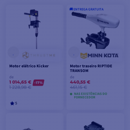
🚚 ENTREGA GRATUITA
Motor elétrico Kicker
Motor traseiro RIPTIDE
TRANSOM
de
de
1 014,65 €
440,55 €
-17%
1 228,98 €
461,15 €
NAS EXISTÊNCIAS DO
FORNECEDOR
5
VER MODELOS
VER MODELOS