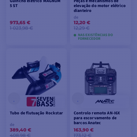
Guincho elétrico MAGNUM
Peças e mecanismos de
5 ST
elevação do motor elétrico
dianteiro
de
973,65 €
12,20 €
1 023,98 €
12,29 €
NAS EXISTÊNCIAS DO
FORNECEDOR
ADICIONAR AO
VER MODELOS
CARRINHO
Tubo de flutuação Rockstar
Controlo remoto AN-I6X
para escorvamento de
barcos Anatec
de
389,40 €
163,90 €
408,98 €
173,12 €