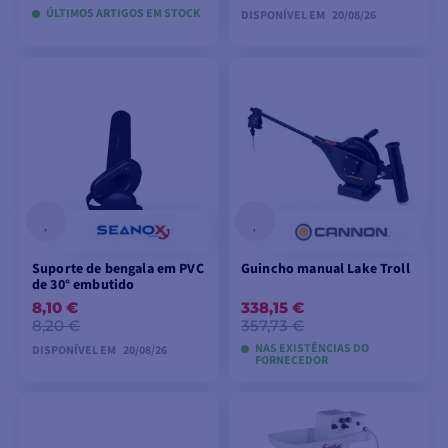
ÚLTIMOS ARTIGOS EM STOCK
DISPONÍVEL EM
20/08/26
ADICIONAR AO
VER PRODUTO
CARRINHO
Suporte de bengala em PVC
Guincho manual Lake Troll
de 30° embutido
8,10 €
338,15 €
8,20 €
357,73 €
NAS EXISTÊNCIAS DO
DISPONÍVEL EM
20/08/26
FORNECEDOR
PRÉ-ENCOMENDA
ADICIONAR AO
CARRINHO