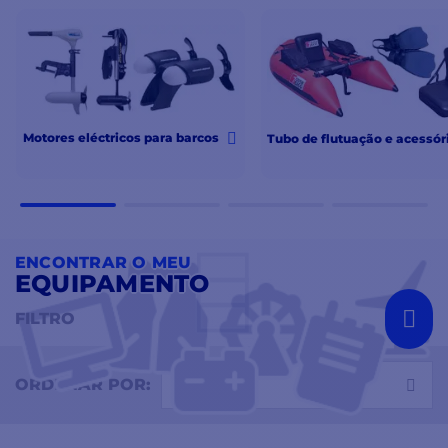
Minn kota terrova 80 i pilot
. As melhores marcas aos
melhores preços na ComptoirNautique: Sevenbass,
Cannon, Humminbird, Garmin, HPA
Motores eléctricos para barcos
Tubo de flutuação e acessór
ENCONTRAR O MEU
EQUIPAMENTO
FILTRO
Selecionar
ORDENAR POR: