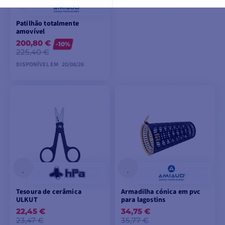
Patilhão totalmente
amovível
200,80 €
-10%
225,40 €
DISPONÍVEL EM
20/08/26
PRÉ-ENCOMENDA
Tesoura de cerâmica
Armadilha cónica em pvc
ULKUT
para lagostins
22,45 €
34,75 €
23,47 €
35,77 €