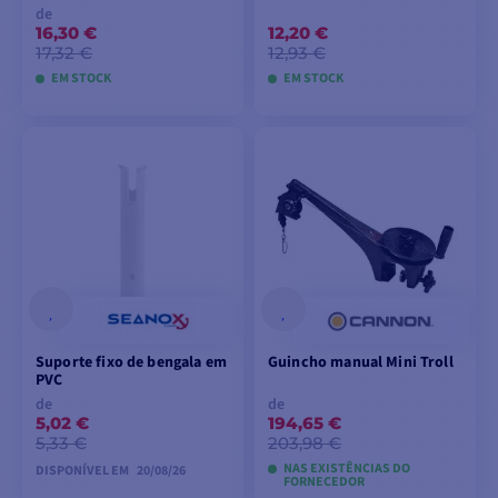
de
16,30 €
12,20 €
17,32 €
12,93 €
EM STOCK
EM STOCK
VER MODELOS
ADICIONAR AO
CARRINHO
Suporte fixo de bengala em
Guincho manual Mini Troll
PVC
de
de
5,02 €
194,65 €
5,33 €
203,98 €
NAS EXISTÊNCIAS DO
DISPONÍVEL EM
20/08/26
FORNECEDOR