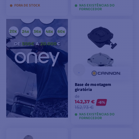
FORA DE STOCK
NAS EXISTÊNCIAS DO
FORNECEDOR
VER MODELOS
ADICIONAR AO
CARRINHO
Base de montagem
giratória
de
142,37 €
-6%
152,73 €
NAS EXISTÊNCIAS DO
FORNECEDOR
VER MODELOS