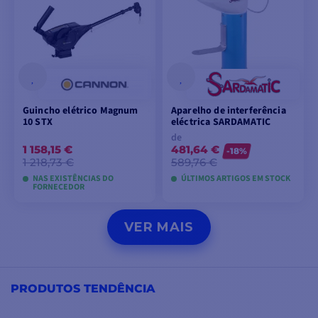
Guincho elétrico Magnum
Aparelho de interferência
10 STX
eléctrica SARDAMATIC
de
1 158,15 €
481,64 €
-18%
1 218,73 €
589,76 €
NAS EXISTÊNCIAS DO
ÚLTIMOS ARTIGOS EM STOCK
FORNECEDOR
ADICIONAR AO
VER MODELOS
VER MAIS
CARRINHO
PRODUTOS TENDÊNCIA