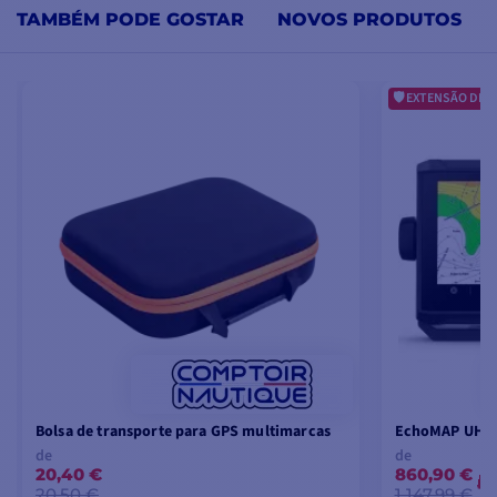
TAMBÉM PODE GOSTAR
NOVOS PRODUTOS
EXTENSÃO DE G
Bolsa de transporte para GPS multimarcas
EchoMAP UHD2
de
de
20,40 €
860,90 €
-
20,50 €
1 147,99 €