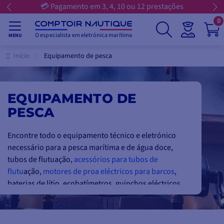
💳 Pagamento em 3, 4, 10 ou 12 prestações
0
O especialista em eletrónica marítima
MENU
Início
Equipamento de pesca
EQUIPAMENTO DE
PESCA
Encontre todo o equipamento técnico e eletrónico
necessário para a pesca marítima e de água doce,
tubos de flutuação,
acessórios para tubos de
flutu
ação,
motores de proa eléctricos para barcos
,
baterias de lítio, ecobatímetros, guinchos eléctricos
ou manuais, bem como pequenos equipamentos de
pesca, sacos, luvas e facas de segurança. Entre os
motores de proa, descubra o potente e completo