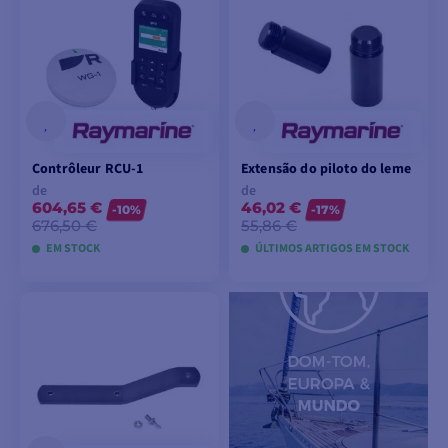
CARRINHO
Contrôleur RCU-1
Extensão do piloto do leme
de
de
604,65 €
46,02 €
-10%
-17%
676,50 €
55,86 €
EM STOCK
ÚLTIMOS ARTIGOS EM STOCK
VER MODELOS
VER MODELOS