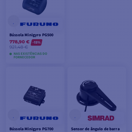
Bússola Minigyro PG500
778,90 €
-15%
921,48 €
NAS EXISTÊNCIAS DO
FORNECEDOR
ADICIONAR AO
CARRINHO
Bússola Minigyro PG700
Sensor de ângulo de barra