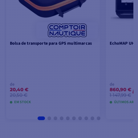
Bolsa de transporte para GPS multimarcas
EchoMAP UHD2
de
de
20,40 €
860,90 €
-
20,50 €
1 147,99 €
EM STOCK
ÚLTIMOS ARTI
VER MODELOS