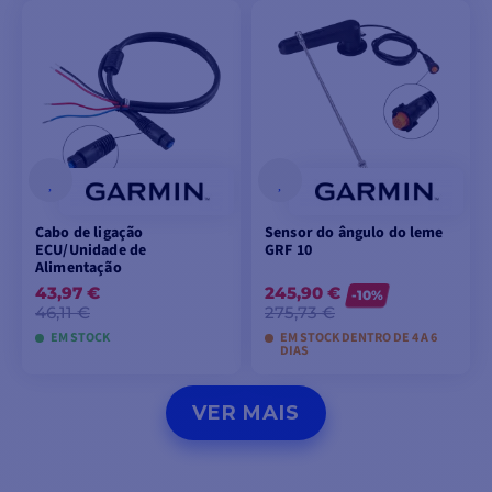
ADICIONAR AO
ADICIONAR AO
CARRINHO
CARRINHO
Cabo de ligação
Sensor do ângulo do leme
ECU/Unidade de
GRF 10
Alimentação
43,97 €
245,90 €
-10%
46,11 €
275,73 €
EM STOCK
EM STOCK DENTRO DE 4 A 6
DIAS
ADICIONAR AO
ADICIONAR AO
VER MAIS
CARRINHO
CARRINHO