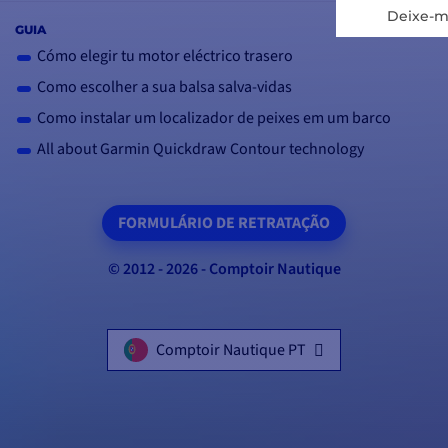
GUIA
Cómo elegir tu motor eléctrico trasero
Como escolher a sua balsa salva-vidas
Como instalar um localizador de peixes em um barco
All about Garmin Quickdraw Contour technology
FORMULÁRIO DE RETRATAÇÃO
© 2012 - 2026 - Comptoir Nautique
Comptoir Nautique PT