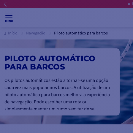
☀️ 
MENU
Início
Navegação
Piloto automático para barcos
PILOTO AUTOMÁTICO
PARA BARCOS
Os pilotos automáticos estão a tornar-se uma opção
cada vez mais popular nos barcos. A utilização de um
piloto automático para barcos melhora a experiência
de navegação. Pode escolher uma rota ou
simplesmente manter um rumo sem ter de se
preocupar com a direção. Quer se trate de um
pequeno veleiro transportável, de um arrastão, de
um grande iate de cruzeiro ou de uma lancha rápida