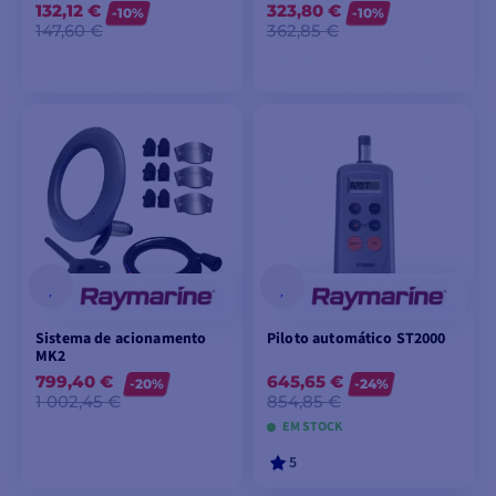
132,12 €
323,80 €
-10%
-10%
147,60 €
362,85 €
VER MODELOS
ADICIONAR AO
CARRINHO
Sistema de acionamento
Piloto automático ST2000
MK2
799,40 €
645,65 €
-20%
-24%
1 002,45 €
854,85 €
EM STOCK
5