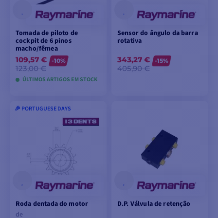
Tomada de piloto de
Sensor do ângulo da barra
cockpit de 6 pinos
rotativa
macho/fêmea
109,57 €
343,27 €
-10%
-15%
123,00 €
405,90 €
ÚLTIMOS ARTIGOS EM STOCK
🎉 PORTUGUESE DAYS
ADICIONAR AO
ADICIONAR AO
CARRINHO
CARRINHO
Roda dentada do motor
D.P. Válvula de retenção
de