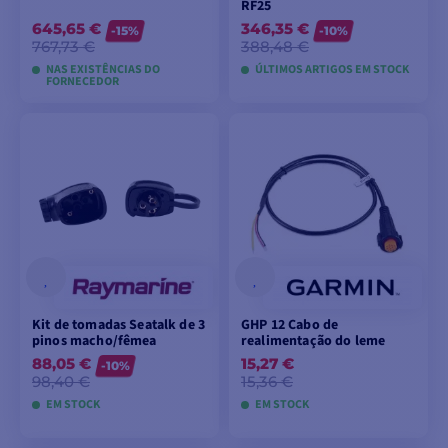
RF25
645,65 €
346,35 €
-15%
-10%
767,73 €
388,48 €
NAS EXISTÊNCIAS DO
ÚLTIMOS ARTIGOS EM STOCK
FORNECEDOR
ADICIONAR AO
ADICIONAR AO
CARRINHO
CARRINHO
Kit de tomadas Seatalk de 3
GHP 12 Cabo de
pinos macho/fêmea
realimentação do leme
88,05 €
15,27 €
-10%
98,40 €
15,36 €
EM STOCK
EM STOCK