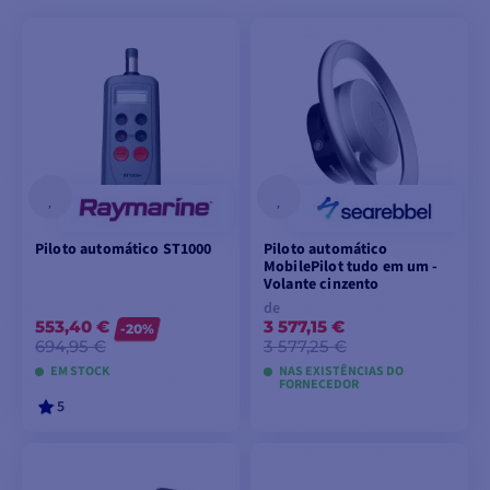
Piloto automático ST1000
Piloto automático
MobilePilot tudo em um -
Volante cinzento
de
553,40 €
3 577,15 €
-20%
694,95 €
3 577,25 €
EM STOCK
NAS EXISTÊNCIAS DO
FORNECEDOR
5
ADICIONAR AO
VER MODELOS