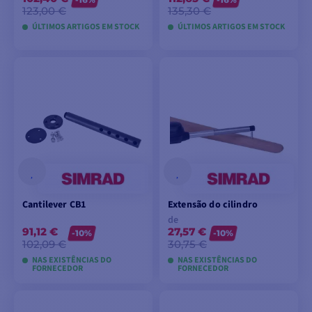
123,00 €
135,30 €
ÚLTIMOS ARTIGOS EM STOCK
ÚLTIMOS ARTIGOS EM STOCK
VER MODELOS
ADICIONAR AO
CARRINHO
Cantilever CB1
Extensão do cilindro
de
91,12 €
27,57 €
-10%
-10%
102,09 €
30,75 €
NAS EXISTÊNCIAS DO
NAS EXISTÊNCIAS DO
FORNECEDOR
FORNECEDOR
ADICIONAR AO
VER MODELOS