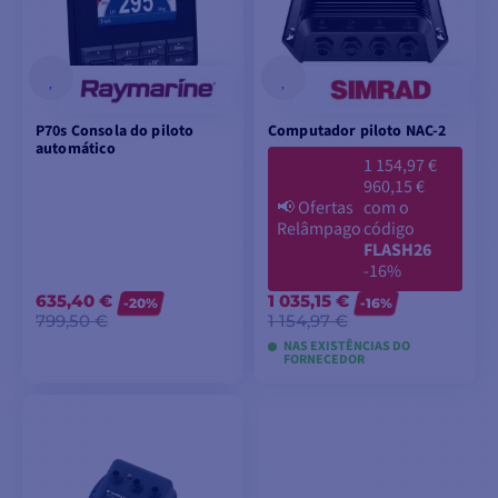
P70s Consola do piloto
Computador piloto NAC-2
automático
1 154,97 €
960,15 €
📢
Ofertas
com o
Relâmpago
código
FLASH26
-16%
635,40 €
1 035,15 €
-20%
-16%
799,50 €
1 154,97 €
NAS EXISTÊNCIAS DO
FORNECEDOR
ADICIONAR AO
ADICIONAR AO
CARRINHO
CARRINHO