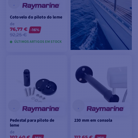
Cotovelo do piloto do leme
de
76,77 €
-16%
92,25 €
ÚLTIMOS ARTIGOS EM STOCK
VER MODELOS
Pedestal para piloto de
230 mm em consola
leme
de
102,40 €
112,65 €
-16%
-16%