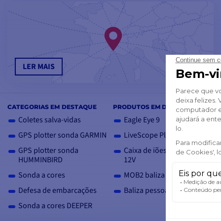
LER MAIS
CATEGORIAS EM DESTAQUE
PRODUTOS EM DESTAQUE
Coletes salva-vidas
Eagle Eye 9
GPS plotter sonda GARMIN
LiveScope Plus LVS34
GPS plotter sonda
Caixa de iões de lítio de
HUMMINBIRD
12V
Sonda a cores
MOB2 baliza AIS pessoal
Defesa de embarcações
Baliza pessoal PLB3
Sonda a cores DEEPER