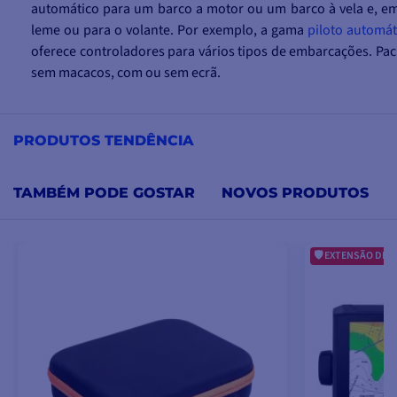
automático para um barco a motor ou um barco à vela e, em
leme ou para o volante. Por exemplo, a gama
piloto automát
oferece controladores para vários tipos de embarcações. Pa
sem macacos, com ou sem ecrã.
Consoante o modelo piloto automático, existem várias opçõ
pode ser adicionado à função de bússola para ter em conta 
PRODUTOS TENDÊNCIA
barco. Os barcos de regata que pretendem um maior cont
ambiente podem ser equipados com sensores de ângulo de 
uma unidade central de 3 eixos. O
piloto automático Raymari
TAMBÉM PODE GOSTAR
NOVOS PRODUTOS
leme ST1000+
é um modelo particularmente popular. O mod
no mundo, o piloto é particularmente robusto e potente.
EXTENSÃO DE G
Não há melhor timoneiro do que piloto automático! Cabe-lhe
modelo mais adequado para si!