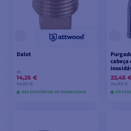
Dalot
Purgado
cabeça 
inoxidá
de
14,25 €
22,45 
14,55 €
24,95 €
NAS EXISTÊNCIAS DO FORNECEDOR
EM STOC
VER MODELOS