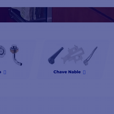
alta qualidade
, como o aço inoxidável, o alumínio ou o plástico
bidos para suportar as condições marítimas mais adversas, oferec
uipado com as melhores mangueiras e respiradouros do mercado,
o
Chave Nable