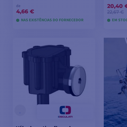
20,40 
de
4,66 €
22,67 €
NAS EXISTÊNCIAS DO FORNECEDOR
EM STOC
VER MODELOS