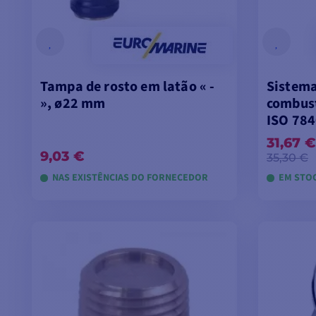
Tampa de rosto em latão « -
Sistema
», ø22 mm
combust
ISO 78
31,67 €
9,03 €
35,30 €
NAS EXISTÊNCIAS DO FORNECEDOR
EM STOC
ADICIONAR AO CARRINHO