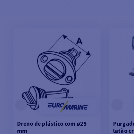
Dreno de plástico com ø25
Purgado
mm
latão 