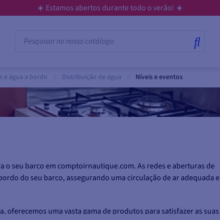
☀️ Estamos abertos durante todo o verão! ☀️
 e água a bordo
Distribuição de água
Níveis e eventos
ara o seu barco em comptoirnautique.com. As redes e aberturas de
a bordo do seu barco, assegurando uma circulação de ar adequada e
na, oferecemos uma vasta gama de produtos para satisfazer as suas