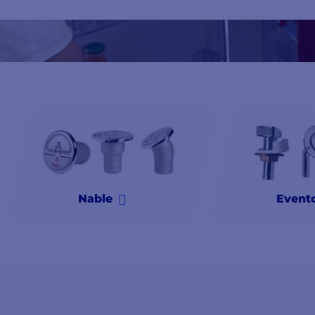
necessidades específicas. Fabricados a partir de
materiais de 
reforçado, os nossos acessórios e respiradouros foram conce
uma
durabilidade
e
um desempenho
excepcionais.
Navegue com tranquilidade sabendo que o seu barco está eq
disponíveis em comptoirnautique.com.
Nable
Event