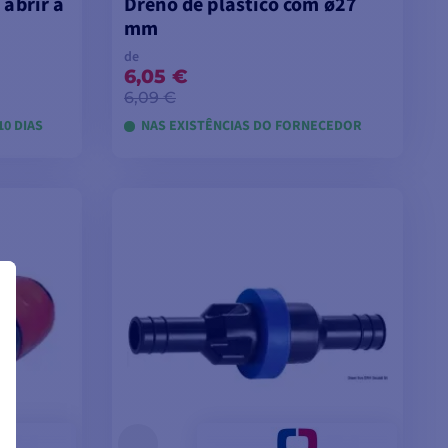
abrir a
Dreno de plástico com ø27
mm
de
6,05 €
6,09 €
10 DIAS
NAS EXISTÊNCIAS DO FORNECEDOR
VER MODELOS