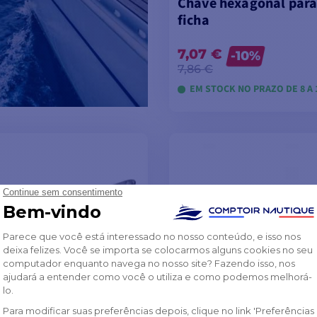
Chave hexagonal para 
ficha
7,07 €
-10%
7,86 €
EM STOCK NO PRAZO DE 8 A 
VER MODELOS