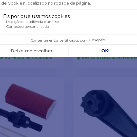
SI 316 para abrir
Tampa de expansão
€
de
-10%
6,61 €
K NO PRAZO DE 8 A 10 DIAS
NAS EXISTÊNCIAS DO FORN
VER MODELOS
VER MODELOS