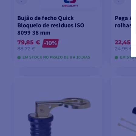
Bujão de fecho Quick
Pega AI
Bloqueio de resíduos ISO
rolhas
8099 38 mm
79,85 €
22,45 
-10%
88,72 €
24,95 €
EM STOCK NO PRAZO DE 8 A 10 DIAS
EM STOC
VER MODELOS