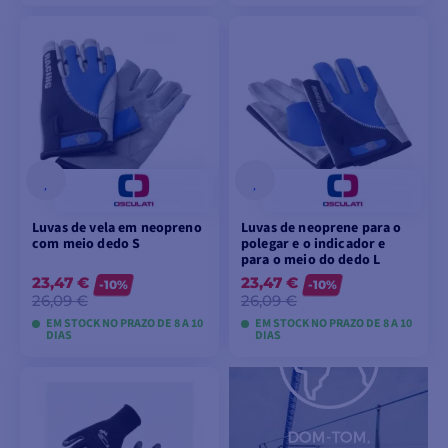
VER MODELOS
VER MODELOS
Luvas de vela em neopreno
Luvas de neoprene para o
com meio dedo S
polegar e o indicador e
para o meio do dedo L
23,47 €
23,47 €
-10%
-10%
26,09 €
26,09 €
EM STOCK NO PRAZO DE 8 A 10
EM STOCK NO PRAZO DE 8 A 10
DIAS
DIAS
VER MODELOS
VER MODELOS