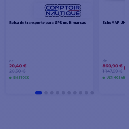
Bolsa de transporte para GPS multimarcas
EchoMAP UHD2
de
de
20,40 €
860,90 €
-
20,50 €
1 147,99 €
EM STOCK
ÚLTIMOS ARTI
VER MODELOS