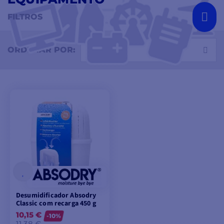
FILTROS
Selecionar
ORDENAR POR:
Desumidificador Absodry
Classic com recarga 450 g
10,15 €
-10%
11,38 €