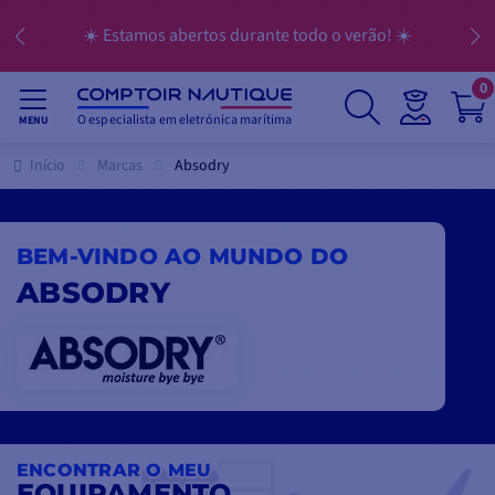
☀️ Estamos abertos durante todo o verão! ☀️
0
O especialista em eletrónica marítima
MENU
Início
Marcas
Absodry
BEM-VINDO AO MUNDO DO
ABSODRY
ENCONTRAR O MEU
EQUIPAMENTO