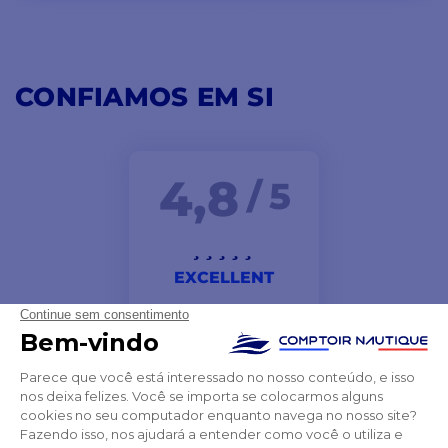
CONFIAMOS EM SI
4,8
/ 5
EXCELLENT
O produto que encomendei chegou a tempo e muito
bem embalado. Recomendo este site sem hesitação.