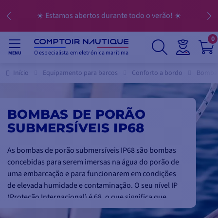
☀️ Estamos abertos durante todo o verão! ☀️
0
O especialista em eletrónica marítima
MENU
Início
Equipamento para barcos
Conforto a bordo
Bombas
BOMBAS DE PORÃO
SUBMERSÍVEIS IP68
As bombas de porão submersíveis IP68 são bombas
concebidas para serem imersas na água do porão de
uma embarcação e para funcionarem em condições
de elevada humidade e contaminação. O seu nível IP
(Proteção Internacional) é 68, o que significa que
foram concebidas para serem protegidas contra a