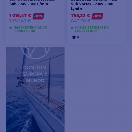
Sub - 24V - 180 L/min
Sub Vortex - 230V - 180
L/min
1 015,47 €
755,32 €
-10%
-10%
1 130,49 €
843,78 €
NAS EXISTÊNCIAS DO
NAS EXISTÊNCIAS DO
FORNECEDOR
FORNECEDOR
4
ADICIONAR AO
ADICIONAR AO
CARRINHO
CARRINHO