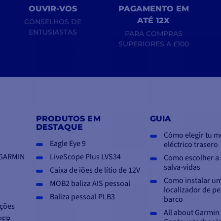
OUVIR-VOS
PAGAMENTO EM
ATÉ 12X
CONSELHOS DE
ENTUSIASTAS
PARA COMPRAS
SUPERIORES A £100
PRODUTOS EM
GUIA
DESTAQUE
Cómo elegir tu m
Eagle Eye 9
eléctrico trasero
 GARMIN
LiveScope Plus LVS34
Como escolher a 
salva-vidas
Caixa de iões de lítio de 12V
Como instalar u
MOB2 baliza AIS pessoal
localizador de p
Baliza pessoal PLB3
barco
ções
All about Garmi
PER