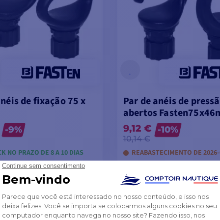
néis de fixação 75 x
Par de anéis de press
abertos Fasten75x4
9,12 €
-9%
-10%
10,14 €
K NO PRAZO DE 8 A 10 DIAS
REABASTECIMENTO DE 2026-
VER MODELOS
VER MODELOS