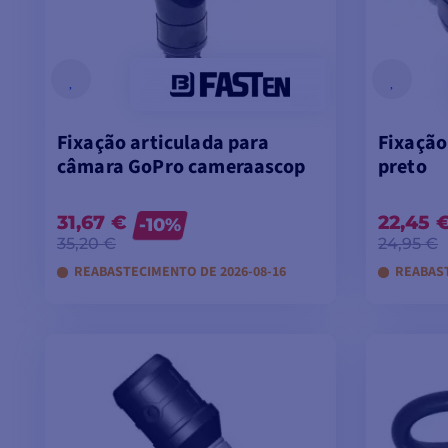
Fixação articulada para
Fixação
câmara GoPro cameraascop
preto
31,67 €
22,45 
-10%
35,20 €
24,95 €
REABASTECIMENTO DE 2026-08-16
REABAST
VER MODELOS