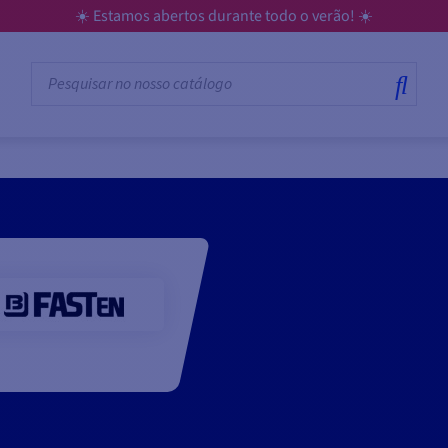
☀️ Estamos abertos durante todo o verão! ☀️