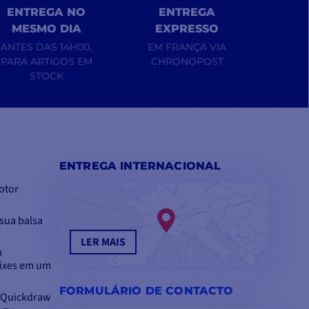
ENTREGA NO
ENTREGA
MESMO DIA
EXPRESSO
ANTES DAS 14H00,
EM FRANÇA VIA
PARA ARTIGOS EM
CHRONOPOST
STOCK
ENTREGA INTERNACIONAL
otor
sua balsa
LER MAIS
m
eixes em um
FORMULÁRIO DE CONTACTO
n Quickdraw