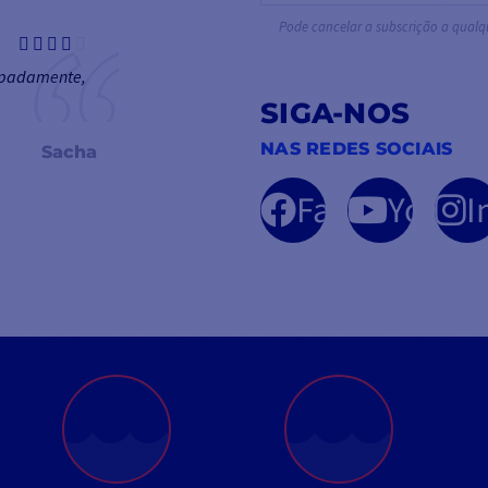
Pode cancelar a subscrição a qual
mpadamente,
SIGA-NOS
NAS REDES SOCIAIS
Sacha
Facebook
YouTu
I