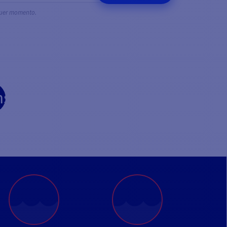
quer momento.
be
nstagram