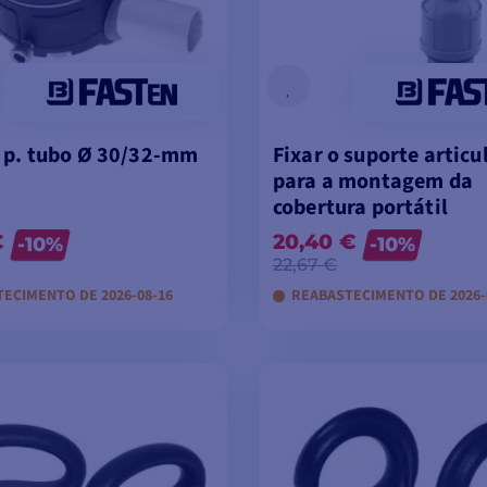
 p. tubo Ø 30/32-mm
Fixar o suporte articu
para a montagem da
cobertura portátil
€
20,40 €
-10%
-10%
22,67 €
ECIMENTO DE 2026-08-16
REABASTECIMENTO DE 2026-
VER MODELOS
VER MODELOS