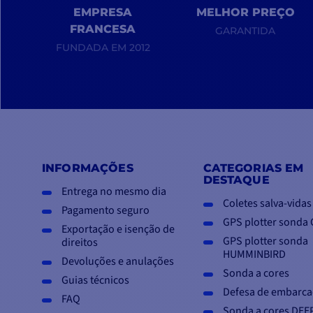
EMPRESA
MELHOR PREÇO
FRANCESA
GARANTIDA
FUNDADA EM 2012
INFORMAÇÕES
CATEGORIAS EM
DESTAQUE
Entrega no mesmo dia
Coletes salva-vidas
Pagamento seguro
GPS plotter sonda
Exportação e isenção de
GPS plotter sonda
direitos
HUMMINBIRD
Devoluções e anulações
Sonda a cores
Guias técnicos
Defesa de embarca
FAQ
Sonda a cores DEE