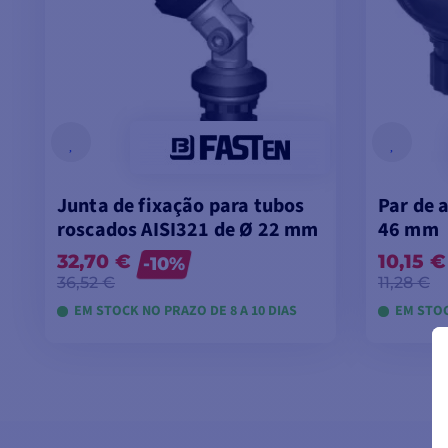
Junta de fixação para tubos
Par de a
roscados AISI321 de Ø 22 mm
46 mm
32,70 €
10,15 €
-10%
36,52 €
11,28 €
EM STOCK NO PRAZO DE 8 A 10 DIAS
EM STOC
VER MODELOS