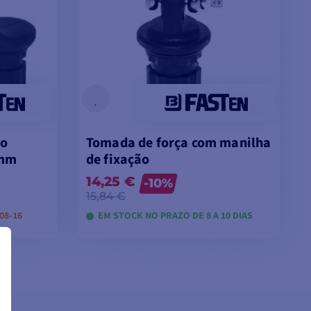
ão
Tomada de força com manilha
6mm
de fixação
14,25 €
-10%
15,84 €
08-16
EM STOCK NO PRAZO DE 8 A 10 DIAS
VER MODELOS