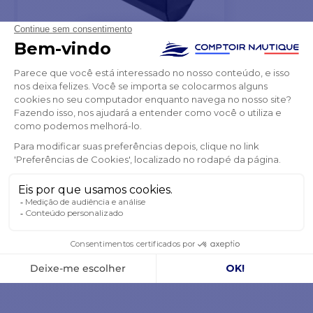
Polia da cabeça com sistema anti-descarrilamento
Paragem automática do cabo no final da subida
Sonda 3 em 1 HD Active Imaging M/H
552,27 €
466,90 €
📢
Ofertas
com o código
Relâmpago
FLASH26
-15%
491,90 €
-15%
552,27 €
ÚLTIMOS ARTIGOS EM STOCK
ADICIONAR AO CARRINHO