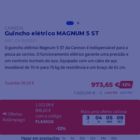
CANNON
Guincho elétrico MAGNUM 5 ST
REF.
CA-1902301
O guincho elétrico Magnum 5 ST da Cannon é indispensável para a
pesca ao corrico. O funcionamento elétrico garante uma precisão e
um controlo incríveis do isco. Equipado com um cabo de aço
inoxidável de 70 m para 70 kg de resistência e um braço de 61 cm.
Guardar 50,33 €
973,65 €
-12%
1 023,98 €
com IVA
sem IVA
1 023,98 €
898,65 €
Mais uma oferta valiosa
📢
Ofertas
com o código
3
04
05
08
Relâmpago
FLASH26
J
H
MIN
SEC
-12%
Pagar em prestações
3x
4x
10x
12x
24x
60x