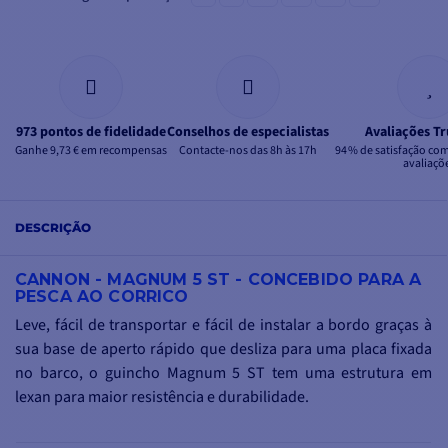
973 pontos de fidelidade
Conselhos de especialistas
Avaliações Tr
Ganhe 9,73 € em recompensas
Contacte-nos das 8h às 17h
94 % de satisfação co
avaliaçõ
DESCRIÇÃO
CANNON - MAGNUM 5 ST - CONCEBIDO PARA A
PESCA AO CORRICO
Leve, fácil de transportar e fácil de instalar a bordo graças à
sua base de aperto rápido que desliza para uma placa fixada
no barco, o guincho Magnum 5 ST tem uma estrutura em
lexan para maior resistência e durabilidade.