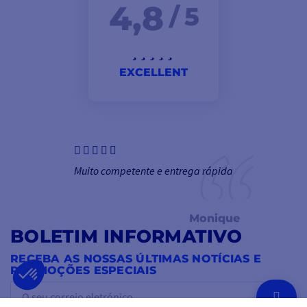
4,8
/ 5
EXCELLENT
Muito competente e entrega rápida
Monique
BOLETIM INFORMATIVO
RECEBA AS NOSSAS ÚLTIMAS NOTÍCIAS E
PROMOÇÕES ESPECIAIS
OK