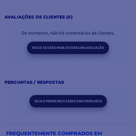
à volta do cabo. Esta
função melhora
AVALIAÇÕES DE CLIENTES (0)
significativamente os
resultados da pesca
De momento, não há comentários de clientes.
INICIE SESSÃO PARA DEIXAR UMA AVALIAÇÃO
GRAMPO DE
GATILHO UNI-LINE
Pode ser utilizado com
PERGUNTAS / RESPOSTAS
qualquer linha, em água
doce ou salgada. A
tensão do alicate pode
SEJA O PRIMEIRO A FAZER UMA PERGUNTA
ser ajustada de 1 a 10 kg
por meio de um botão
rotativo
FREQUENTEMENTE COMPRADOS EM
A pinça é fixada tanto no