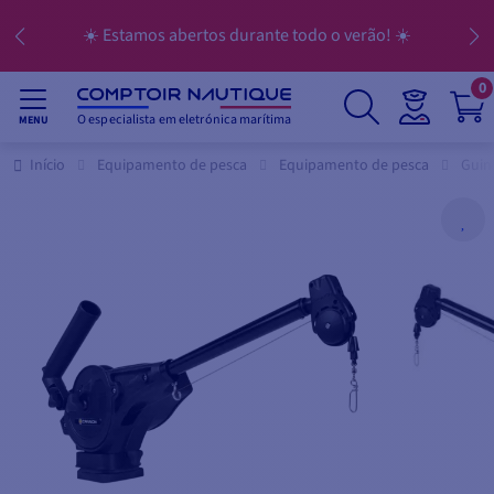
☀️ Estamos abertos durante todo o verão! ☀️
0
O especialista em eletrónica marítima
MENU
Início
Equipamento de pesca
Equipamento de pesca
Guin