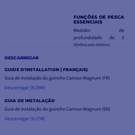
FUNÇÕES DE PESCA
ESSENCIAIS
Medidor de
profundidade de 3
dígitos em metros
Paragem curta:
DESCARREGAR
paragem automática do
cabo no final da subida
GUIDE D'INSTALLATION ( FRANÇAIS)
Desmontagem rápida:
Guia de instalação do guincho Cannon Magnum (FR)
Ergonomicamente
Descarregar (9.28M)
concebido para facilitar
a substituição do carreto
GUIA DE INSTALAÇÃO
e das peças
Guia de instalação do guincho Cannon Magnum (EN)
Controlo de iões
positivos
: Emite
Descarregar (9.27M)
continuamente um
campo de iões positivos