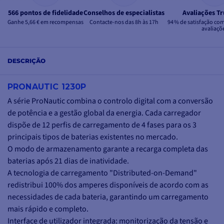
566 pontos de fidelidade
Conselhos de especialistas
Avaliações Tr
Ganhe 5,66 € em recompensas
Contacte-nos das 8h às 17h
94 % de satisfação co
avaliaçõ
DESCRIÇÃO
PRONAUTIC 1230P
A série ProNautic combina o controlo digital com a conversão
de potência e a gestão global da energia. Cada carregador
dispõe de 12 perfis de carregamento de 4 fases para os 3
principais tipos de baterias existentes no mercado.
O modo de armazenamento garante a recarga completa das
baterias após 21 dias de inatividade.
A tecnologia de carregamento "Distributed-on-Demand"
redistribui 100% dos amperes disponíveis de acordo com as
necessidades de cada bateria, garantindo um carregamento
mais rápido e completo.
Interface de utilizador integrada: monitorização da tensão e