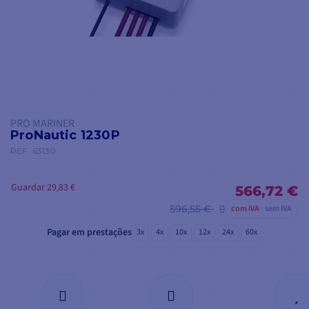
PRO MARINER
ProNautic 1230P
REF.
63130
Guardar 29,83 €
566,72 €
596,55 €
com IVA
sem IVA
Pagar em prestações
3x
4x
10x
12x
24x
60x