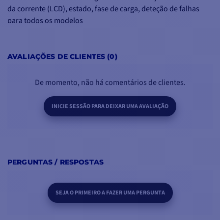
da corrente (LCD), estado, fase de carga, deteção de falhas
para todos os modelos
Solução Plug and Play para todos os tipos de bateria
Compensação automática de temperatura com sensor
incluído, arranque protegido e limitação de corrente
AVALIAÇÕES DE CLIENTES (0)
Especificações técnicas:
Tensão: 12 V
De momento, não há comentários de clientes.
Corrente de carga: 30 A
Número de saídas: 3
INICIE SESSÃO PARA DEIXAR UMA AVALIAÇÃO
Tensão de entrada: 100-260 V AC - 50/60 Hz, para ligação em
qualquer parte do mundo com o menor consumo de energia
Corrente a 100/240V
Dimensões: 260 x 216 x 89 mm
PERGUNTAS / RESPOSTAS
Peso: 2,8 kg
Controlo remoto opcional disponível
SEJA O PRIMEIRO A FAZER UMA PERGUNTA