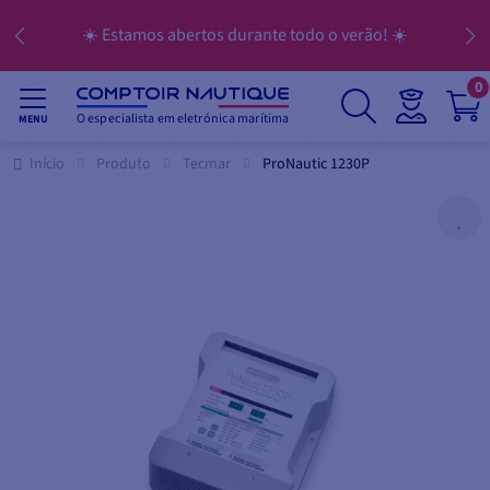
☀️ Estamos abertos durante todo o verão! ☀️
0
O especialista em eletrónica marítima
MENU
Início
Produto
Tecmar
ProNautic 1230P