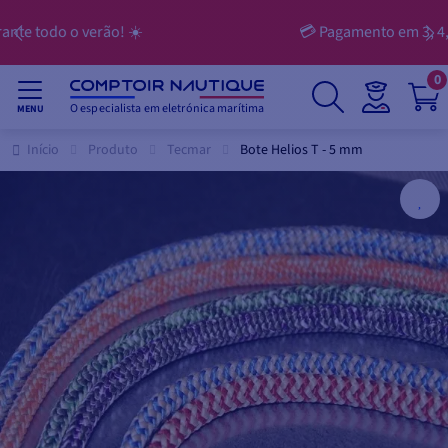
💳 Pagamento em 3, 4, 10 ou 12 prestações
0
O especialista em eletrónica marítima
MENU
Início
Produto
Tecmar
Bote Helios T - 5 mm