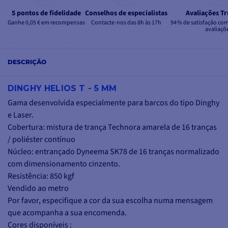
5 pontos de fidelidade
Conselhos de especialistas
Avaliações Tr
Ganhe 0,05 € em recompensas
Contacte-nos das 8h às 17h
94 % de satisfação co
avaliaçõ
DESCRIÇÃO
DINGHY HELIOS T - 5 MM
Gama desenvolvida especialmente para barcos do tipo Dinghy
e Laser.
Cobertura: mistura de trança Technora amarela de 16 tranças
/ poliéster contínuo
Núcleo: entrançado Dyneema SK78 de 16 tranças normalizado
com dimensionamento cinzento.
Resistência: 850 kgf
Vendido ao metro
Por favor, especifique a cor da sua escolha numa mensagem
que acompanha a sua encomenda.
Cores disponíveis :