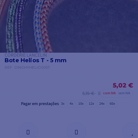
CORDERIE LANCELIN
Bote Helios T - 5 mm
REF.
DINGHYHELIOS05T
5,02 €
5,15 €
com IVA
sem IVA
Pagar em prestações
3x
4x
10x
12x
24x
60x