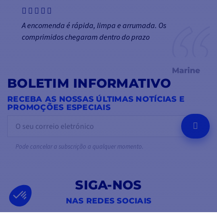
A encomenda é rápida, limpa e arrumada. Os
comprimidos chegaram dentro do prazo
Marine
BOLETIM INFORMATIVO
RECEBA AS NOSSAS ÚLTIMAS NOTÍCIAS E
PROMOÇÕES ESPECIAIS
OK
Pode cancelar a subscrição a qualquer momento.
SIGA-NOS
NAS REDES SOCIAIS