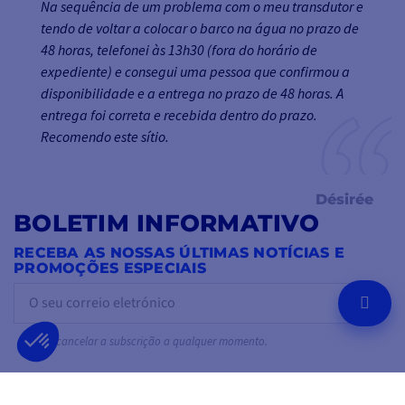
Na sequência de um problema com o meu transdutor e
tendo de voltar a colocar o barco na água no prazo de
48 horas, telefonei às 13h30 (fora do horário de
expediente) e consegui uma pessoa que confirmou a
disponibilidade e a entrega no prazo de 48 horas. A
entrega foi correta e recebida dentro do prazo.
Recomendo este sítio.
Désirée
BOLETIM INFORMATIVO
RECEBA AS NOSSAS ÚLTIMAS NOTÍCIAS E
PROMOÇÕES ESPECIAIS
OK
Pode cancelar a subscrição a qualquer momento.