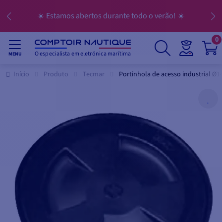
☀️ Estamos abertos durante todo o verão! ☀️
0
O especialista em eletrónica marítima
MENU
Início
Produto
Tecmar
Portinhola de acesso industrial Ø