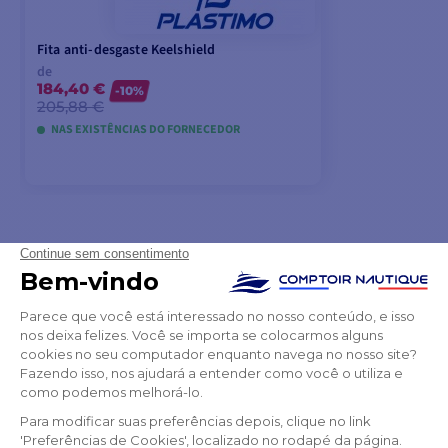
Fita anti-desgaste Keelshield
de
184,40 €
-10%
205,88 €
NAS EXISTÊNCIAS DO FORNECEDOR
VER MODELOS