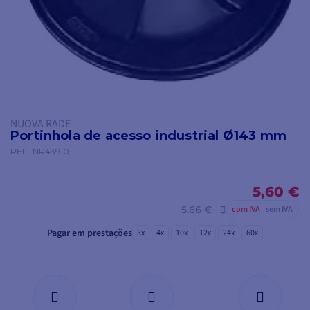
NUOVA RADE
Portinhola de acesso industrial Ø143 mm
REF.
NR43910
5,60 €
5,66 €
com IVA
sem IVA
Pagar em prestações
3x
4x
10x
12x
24x
60x