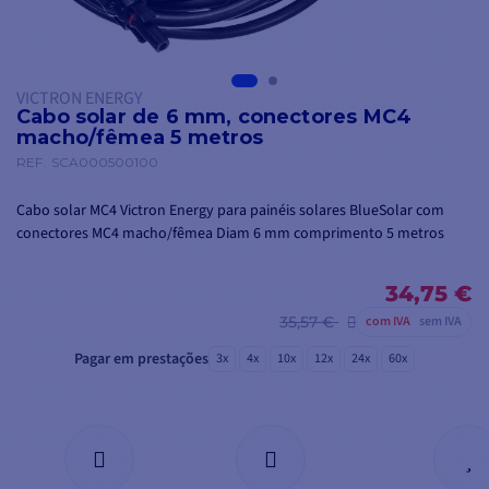
VICTRON ENERGY
Cabo solar de 6 mm, conectores MC4
macho/fêmea 5 metros
REF.
SCA000500100
Cabo solar MC4 Victron Energy para painéis solares BlueSolar com
conectores MC4 macho/fêmea Diam 6 mm comprimento 5 metros
34,75 €
35,57 €
com IVA
sem IVA
Pagar em prestações
3x
4x
10x
12x
24x
60x