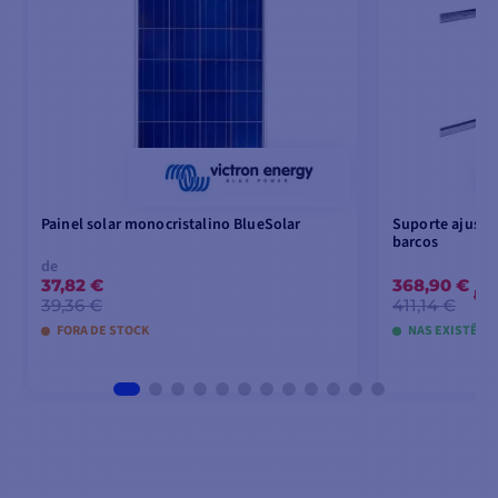
Painel solar monocristalino BlueSolar
Suporte ajustáv
barcos
de
37,82 €
368,90 €
-1
39,36 €
411,14 €
FORA DE STOCK
NAS EXISTÊNC
VER MODELOS
ADICIO