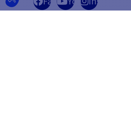
Facebook
YouTube
Instagram
EMPRESA FRANCESA
MELHOR PREÇO
FUNDADA EM 2012
GARANTIDA
INFORMAÇÕES
PAGAMENTO SEGURO
CONTACTAR-NOS