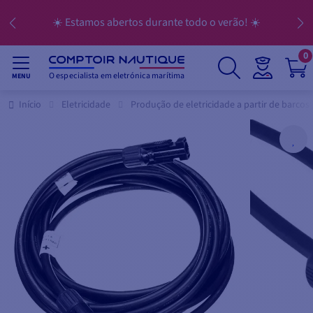
☀️ Estamos abertos durante todo o verão! ☀️
0
O especialista em eletrónica marítima
MENU
Início
Eletricidade
Produção de eletricidade a partir de barcos