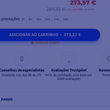
273,57 €
287,33 €
com IVA
sem IVA
 prestações
3x
4x
10x
12x
24x
60x
ADICIONAR AO CARRINHO
•
273,57 €
FORA DE STOCK
Conselhos de especialistas
Avaliações Trustpilot
Reven
Contacte-nos das 8h às 17h
94 % de satisfação com base em
Prem
3.800 avaliações
E DADOS