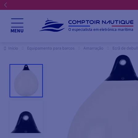
O especialista em eletrónica marítima
MENU
Início
Equipamento para barcos
Amarração
Ecrã de debu