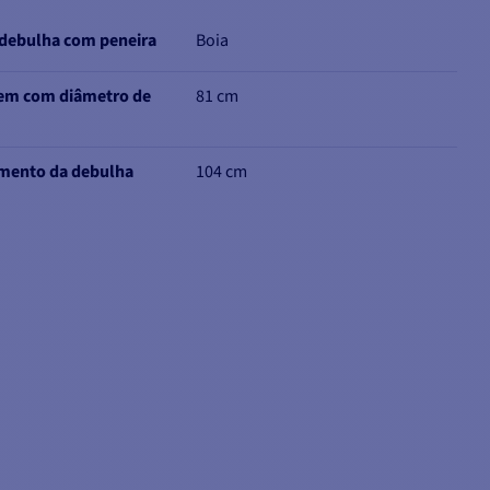
 debulha com peneira
Boia
em com diâmetro de
81 cm
mento da debulha
104 cm