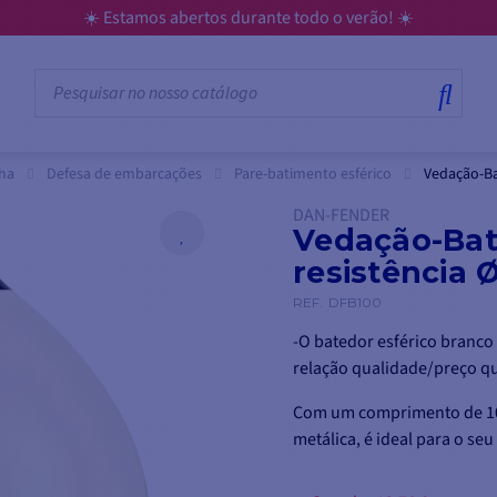
☀️ Estamos abertos durante todo o verão! ☀️
lha
Defesa de embarcações
Pare-batimento esférico
Vedação-Ba
DAN-FENDER
Vedação-Bate
resistência 
REF.
DFB100
-O batedor esférico branc
relação qualidade/preço qu
Com um comprimento de 104
metálica, é ideal para o seu