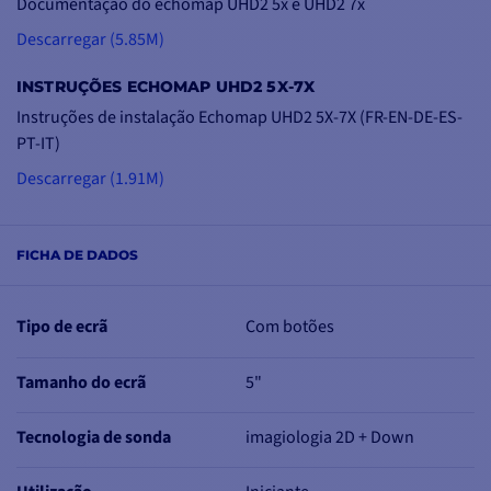
Documentação do echomap UHD2 5x e UHD2 7x
Descarregar (5.85M)
SONDA
INSTRUÇÕES ECHOMAP UHD2 5X-7X
TRADICIONAL 2D
Instruções de instalação Echomap UHD2 5X-7X (FR-EN-DE-ES-
CHIRP
PT-IT)
L'Echomap UHD 52cv
está equipado com a
Descarregar (1.91M)
sonda de profundidade
tradicional CHIRPUma
das tecnologias mais
FICHA DE DADOS
inovadoras do mercado.
Esta
permite uma
Tipo de ecrã
Com botões
deteção ideal até uma
profundidade de 240 m
Tamanho do ecrã
5"
(dados do fabricante)
graças à sua cobertura
CHIRP alta frequência
Tecnologia de sonda
imagiologia 2D + Down
num feixe mais largo do
que o habitual.