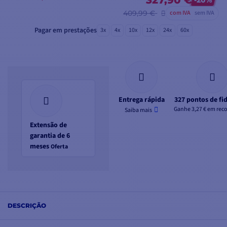
327,90 €
-20%
409,99 €
com IVA
sem IVA
Pagar em prestações
3x
4x
10x
12x
24x
60x
Entrega rápida
327 pontos de fi
Ganhe 3,27 € em re
Saiba mais
Extensão de
garantia de 6
meses
Oferta
DESCRIÇÃO