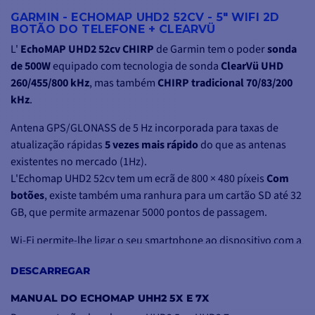
GARMIN - ECHOMAP UHD2 52CV - 5" WIFI 2D
BOTÃO DO TELEFONE + CLEARVÜ
L'
EchoMAP UHD2 52cv CHIRP
de Garmin
tem o poder
sonda
de 500W
equipado com tecnologia de sonda
ClearVü UHD
260/455/800 kHz
, mas também
CHIRP tradicional 70/83/200
kHz
.
Antena GPS/GLONASS de 5 Hz incorporada para taxas de
atualização rápidas
5 vezes mais rápido
do que as antenas
existentes no mercado (1Hz).
L'Echomap UHD2 52cv tem um ecrã de 800 × 480 píxeis
Com
botões
, existe também uma ranhura para um cartão SD até 32
GB, que permite armazenar 5000 pontos de passagem.
Wi-Fi permite-lhe ligar o seu smartphone ao dispositivo com a
aplicação Active Captain para iOS e Android, mas acima de
DESCARREGAR
tudo o
ligação de dois dispositivos ECHOMAP UHD2
para
partilhar os dados dos utilizadores e das sondas.
MANUAL DO ECHOMAP UHH2 5X E 7X