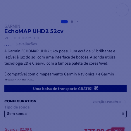
GARMIN
EchoMAP UHD2 52cv
REF.
010-02589-00
3 avaliações
A Garmin ECHOMAP UHD2 52cv possui um ecrã de 5" brilhante e
legível à luz do sol com uma interface de botões. A sonda utiliza
tecnologia 2D e Clearvü com a famosa paleta de cores Vivid.
É compatível com o mapeamento Garmin Navionics + e Garmin
Navionics Vision+.
🎁
Uma bolsa de transporte GRÁTIS!
Fornecido isoladamente, o EchoMap UHD2 52cv também está
disponível num pacote com a sonda de gola GT20-TM.
CONFIGURATION
2 OPÇÕES POSSÍVEIS
Tipo de sonda :
Sem sonda
Guardar 82,09 €