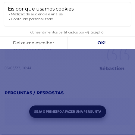
Um bom compromisso
Descarregue mapas ou
partilhe os seus próprios
Entre a sonda Striker (sem plotter cartográfico) e
mapas ligando-se à rede
oEchomap UHD (demasiado potente para muitos
WI-FI-FI à aplicação
pescadores amadores), oEchomap UHD2 é um bom
gratuita ActiveCaptain.
compromisso. E a melhor parte: pode partilhar a
Receba notificações no
sonda entre 2 ecrãs!
ecrã de novas
actualizações do seu
ecobatímetro através da
06/05/22, 10:44
Sébastien
aplicação.
PERGUNTAS / RESPOSTAS
SEJA O PRIMEIRO A FAZER UMA PERGUNTA
WI-FI E
CONECTIVIDADE
ECHOMAP UHD2
Le Garmin
Echomap