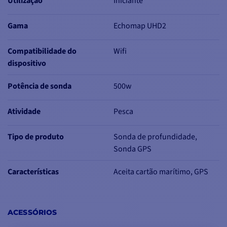
Utilização
Iniciante
Informações mais
Gama
Echomap UHD2
densas e
imagens mais
nítidas em alta
Compatibilidade do
Wifi
resolução
dispositivo
Melhor separação de
alvos
e uma
Potência de sonda
500w
representação mais
nítida dos arcos dos
Atividade
Pesca
peixes
Melhoria do seguimento
Tipo de produto
Sonda de profundidade,
do fundo e da deteção
Sonda GPS
de peixes
mesmo a alta
velocidade
Características
Aceita cartão marítimo, GPS
Frequência CHIRP
70/83/200 kHz
ACESSÓRIOS