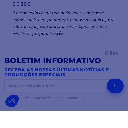
A encomenda chegou em muito boas condições e
estava muito bem preparada, embora as explicações
sobre as ligações e as instruções estejam em inglês
sem tradução para francês
Gilles
BOLETIM INFORMATIVO
RECEBA AS NOSSAS ÚLTIMAS NOTÍCIAS E
PROMOÇÕES ESPECIAIS
OK
Pode cancelar a subscrição a qualquer momento.
SIGA-NOS