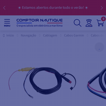
☀️ Estamos abertos durante todo o verão! ☀️
0
O especialista em eletrónica marítima
MENU
Início
Navegação
Cablagem
Cabos Garmin
Cabos de 