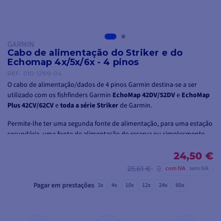
GARMIN
Cabo de alimentação do Striker e do
Echomap 4x/5x/6x - 4 pinos
REF.
010-12199-04
O cabo de alimentação/dados de 4 pinos Garmin destina-se a ser
utilizado com os fishfinders Garmin
EchoMap 42DV/52DV
e
EchoMap
Plus 42CV/62CV
e
toda a série Striker
de Garmin.
Permite-lhe ter uma segunda fonte de alimentação, para uma estação
secundária, uma fonte de alimentação de reserva ou simplesmente
para alimentar o seu dispositivo noutro local que não seja o seu
barco.
24,50 €
25,61 €
com IVA
sem IVA
Pagar em prestações
3x
4x
10x
12x
24x
60x