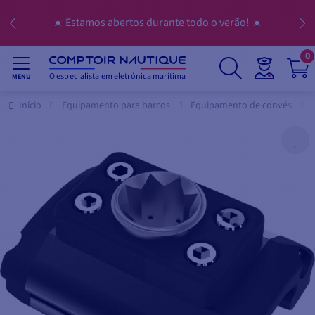
☀️ Estamos abertos durante todo o verão! ☀️
0
O especialista em eletrónica marítima
MENU
Início
Equipamento para barcos
Equipamento de convés