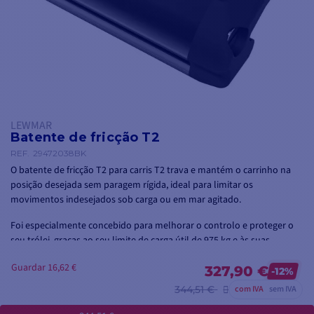
LEWMAR
Batente de fricção T2
REF.
29472038BK
O batente de fricção T2 para carris T2 trava e mantém o carrinho na
posição desejada sem paragem rígida, ideal para limitar os
movimentos indesejados sob carga ou em mar agitado.
Foi especialmente concebido para melhorar o controlo e proteger o
seu trólei, graças ao seu limite de carga útil de 975 kg e às suas
dimensões compactas de 87 x 65 mm.
Guardar 16,62 €
327,90 €
-12%
344,51 €
com IVA
sem IVA