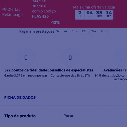
344,51 €
302,90 €
Mais uma oferta valiosa
📢
Ofertas
com o código
2
04
38
14
Relâmpago
FLASH26
J
H
MIN
SEC
-12%
Pagar em prestações
3x
4x
10x
12x
24x
60x
327 pontos de fidelidade
Conselhos de especialistas
Avaliações Tr
Ganhe 3,27 € em recompensas
Contacte-nos das 8h às 17h
94 % de satisfação co
avaliaçõ
FICHA DE DADOS
Tipo de produto
Parar