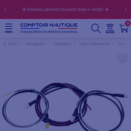
☀️ Estamos abertos durante todo o verão! ☀️
0
O especialista em eletrónica marítima
MENU
Início
Navegação
Cablagem
Cabos Raymarine
Cabos 