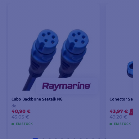
Cabo Backbone Seatalk NG
Conector SeaTa
de
40,90 €
43,97 €
-10
43,05 €
49,20 €
EM STOCK
EM STOCK