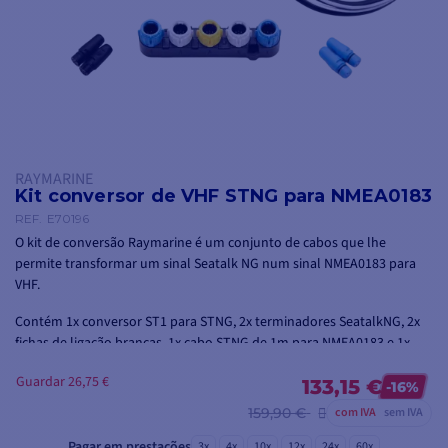
RAYMARINE
Kit conversor de VHF STNG para NMEA0183
REF.
E70196
O kit de conversão Raymarine é um conjunto de cabos que lhe
permite transformar um sinal Seatalk NG num sinal NMEA0183 para
VHF.
Contém 1x
conversor ST1 para STNG, 2x terminadores SeatalkNG, 2x
fichas de ligação brancas, 1x cabo STNG de 1m para NMEA0183 e 1x
cabo de alimentação Seatalk NG
.
Guardar 26,75 €
133,15 €
-16%
159,90 €
com IVA
sem IVA
Pagar em prestações
3x
4x
10x
12x
24x
60x