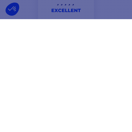
EXCELLENT
2 encomendas e 2 encomendas satisfatórias -
informação muito boa E preços competitivos.
Hélène
BOLETIM INFORMATIVO
RECEBA AS NOSSAS ÚLTIMAS NOTÍCIAS E
PROMOÇÕES ESPECIAIS
OK
Pode cancelar a subscrição a qualquer momento.