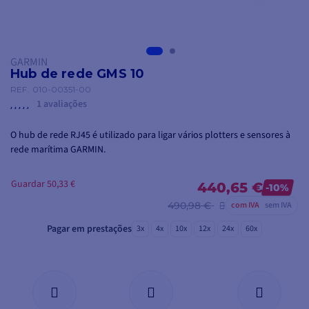
GARMIN
Hub de rede GMS 10
REF.
010-00351-00
1 avaliações
O hub de rede RJ45 é utilizado para ligar vários plotters e sensores à
rede marítima GARMIN.
Guardar 50,33 €
440,65 €
-10%
490,98 €
com IVA
sem IVA
Pagar em prestações
3x
4x
10x
12x
24x
60x