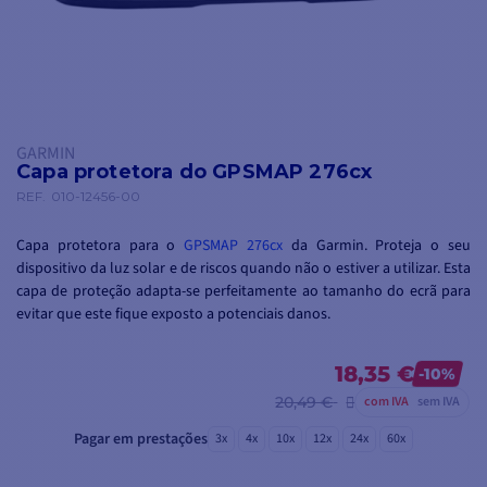
GARMIN
Capa protetora do GPSMAP 276cx
REF.
010-12456-00
Capa protetora para o
GPSMAP 276cx
da Garmin.
Proteja o seu
dispositivo da luz solar e de riscos quando não o estiver a utilizar. Esta
capa de proteção adapta-se perfeitamente ao tamanho do ecrã para
evitar que este fique exposto a potenciais danos.
18,35 €
-10%
20,49 €
com IVA
sem IVA
Pagar em prestações
3x
4x
10x
12x
24x
60x