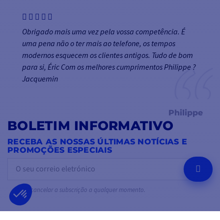
Obrigado mais uma vez pela vossa competência. É
uma pena não o ter mais ao telefone, os tempos
modernos esquecem os clientes antigos. Tudo de bom
para si, Éric Com os melhores cumprimentos Philippe ?
Jacquemin
Philippe
BOLETIM INFORMATIVO
RECEBA AS NOSSAS ÚLTIMAS NOTÍCIAS E
PROMOÇÕES ESPECIAIS
OK
Pode cancelar a subscrição a qualquer momento.