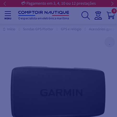
💳 Pagamento em 3, 4, 10 ou 12 prestações
0
O especialista em eletrónica marítima
MENU
Início
Sondas GPS Plotter
GPS e relógio
Acessórios gps po