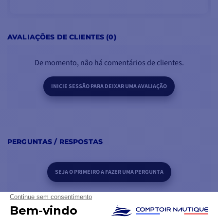
ADICIONAR AO CARRINHO
AVALIAÇÕES DE CLIENTES (0)
De momento, não há comentários de clientes.
INICIE SESSÃO PARA DEIXAR UMA AVALIAÇÃO
PERGUNTAS / RESPOSTAS
SEJA O PRIMEIRO A FAZER UMA PERGUNTA