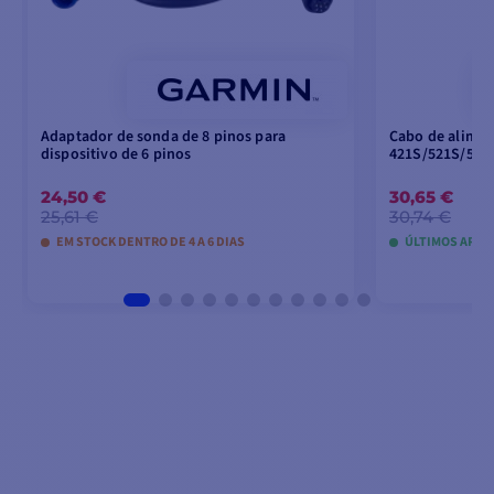
Adaptador de sonda de 8 pinos para
Cabo de alime
dispositivo de 6 pinos
421S/521S/526S
24,50 €
30,65 €
25,61 €
30,74 €
EM STOCK DENTRO DE 4 A 6 DIAS
ÚLTIMOS ARTI
ADICIONAR AO CARRINHO
ADICIO