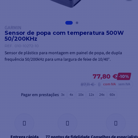
GARMIN
Sensor de popa com temperatura 500W
50/200KHz
REF.
010-10272-10
Sensor de plástico para montagem em painel de popa, de dupla
frequência 50/200kHz para uma largura de feixe de 10/40°.
77,80 €
-10%
87,11 €
com IVA
sem IVA
Pagar em prestações
3x
4x
10x
12x
24x
60x
Entrega rápida
77 pontos de fidelidade
Conselhos de especialist