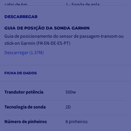
cabo de 6m
1 - Sonda de gola
Potência: 500 W
1 - Kit de fixação
DESCARREGAR
Frequência: 50/200 kHz
1 - Documentação em PDF
Número de pinos: 8 pinos
GUIA DE POSIÇÃO DA SONDA GARMIN
Profundidade máxima: 100 m
Guia de posicionamento do sensor de passagem-transom ou
Largura do feixe: 40°/10
stick-on Garmin (FR-EN-DE-ES-PT)
Descarregar (1.37M)
FICHA DE DADOS
Trandutor potência
500w
Tecnologia de sonda
2D
Número de pinheiros
8 pinheiros