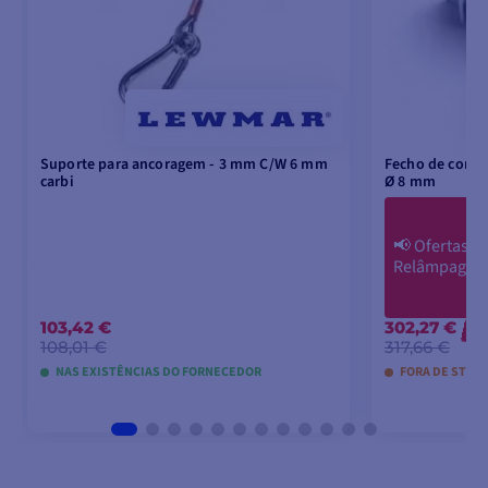
Suporte para ancoragem - 3 mm C/W 6 mm
Fecho de corre
carbi
Ø 8 mm
📢
Ofertas
Relâmpago
103,42 €
302,27 €
-1
108,01 €
317,66 €
NAS EXISTÊNCIAS DO FORNECEDOR
FORA DE STOC
ADICIONAR AO CARRINHO
ADICIO