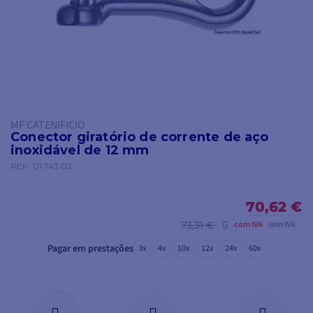
MF CATENIFICIO
Conector giratório de corrente de aço
inoxidável de 12 mm
REF.
01.743.02
70,62 €
73,31 €
com IVA
sem IVA
Pagar em prestações
3x
4x
10x
12x
24x
60x