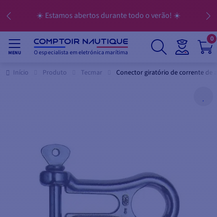
☀️ Estamos abertos durante todo o verão! ☀️
0
O especialista em eletrónica marítima
MENU
Início
Produto
Tecmar
Conector giratório de corrente de