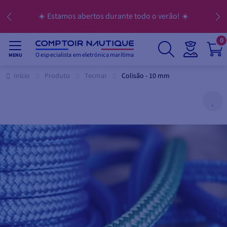
☀️ Estamos abertos durante todo o verão! ☀️
0
O especialista em eletrónica marítima
MENU
Início
Produto
Tecmar
Colisão - 10 mm