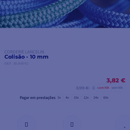
CORDERIE LANCELIN
Colisão - 10 mm
REF.
BUMP10
3,82 €
3,99 €
com IVA
sem IVA
Pagar em prestações
3x
4x
10x
12x
24x
60x