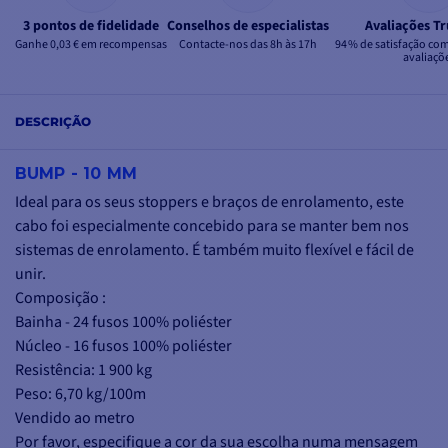
3 pontos de fidelidade
Conselhos de especialistas
Avaliações Tr
Ganhe 0,03 € em recompensas
Contacte-nos das 8h às 17h
94 % de satisfação co
avaliaçõ
DESCRIÇÃO
BUMP - 10 MM
Ideal para os seus stoppers e braços de enrolamento, este
cabo foi especialmente concebido para se manter bem nos
sistemas de enrolamento. É também muito flexível e fácil de
unir.
Composição :
Bainha - 24 fusos 100% poliéster
Núcleo - 16 fusos 100% poliéster
Resistência: 1 900 kg
Peso: 6,70 kg/100m
Vendido ao metro
Por favor, especifique a cor da sua escolha numa mensagem