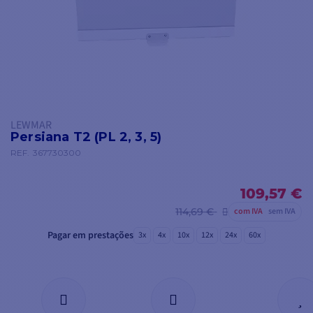
LEWMAR
Persiana T2 (PL 2, 3, 5)
REF.
367730300
109,57 €
114,69 €
com IVA
sem IVA
Pagar em prestações
3x
4x
10x
12x
24x
60x