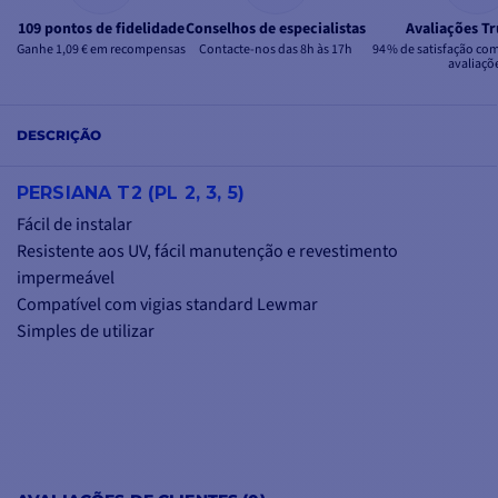
109 pontos de fidelidade
Conselhos de especialistas
Avaliações Tr
Ganhe 1,09 € em recompensas
Contacte-nos das 8h às 17h
94 % de satisfação co
avaliaçõ
DESCRIÇÃO
PERSIANA T2 (PL 2, 3, 5)
Fácil de instalar
Resistente aos UV, fácil manutenção e revestimento
impermeável
Compatível com vigias standard Lewmar
Simples de utilizar