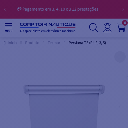
📢 -25 € em compras a partir de 250 € | -50 € em co
partir de 500 € | -75 € em compras a partir de 750
produtos assinalados ⏰ 09/08/26
0
O especialista em eletrónica marítima
MENU
Início
Produto
Tecmar
Persiana T2 (PL 2, 3, 5)