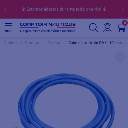
☀️ Estamos abertos durante todo o verão! ☀️
0
O especialista em eletrónica marítima
MENU
Início
Produto
Tecmar
Cabo de controlo DMX - 10 metros