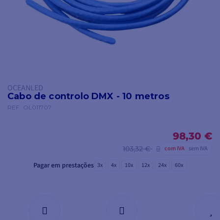
OCEANLED
Cabo de controlo DMX - 10 metros
REF.
OL011707
98,30 €
103,32 €
com IVA
sem IVA
Pagar em prestações
3x
4x
10x
12x
24x
60x