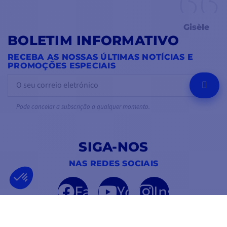
Gisèle
BOLETIM INFORMATIVO
RECEBA AS NOSSAS ÚLTIMAS NOTÍCIAS E
PROMOÇÕES ESPECIAIS
OK
Pode cancelar a subscrição a qualquer momento.
SIGA-NOS
NAS REDES SOCIAIS
Facebook
YouTube
Instagram