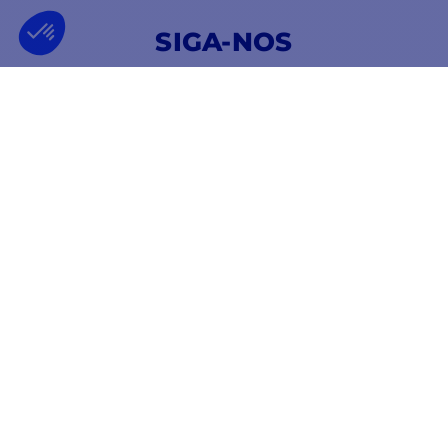
SIGA-NOS
NAS REDES SOCIAIS
Facebook
YouTube
Instagram
EMPRESA FRANCESA
MELHOR PREÇO
FUNDADA EM 2012
GARANTIDA