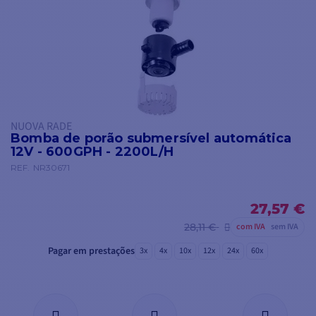
NUOVA RADE
Bomba de porão submersível automática
12V - 600GPH - 2200L/H
REF.
NR30671
27,57 €
28,11 €
com IVA
sem IVA
Pagar em prestações
3x
4x
10x
12x
24x
60x