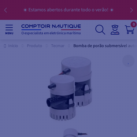
☀️ Estamos abertos durante todo o verão! ☀️
0
O especialista em eletrónica marítima
MENU
Início
Produto
Tecmar
Bomba de porão submersível autom