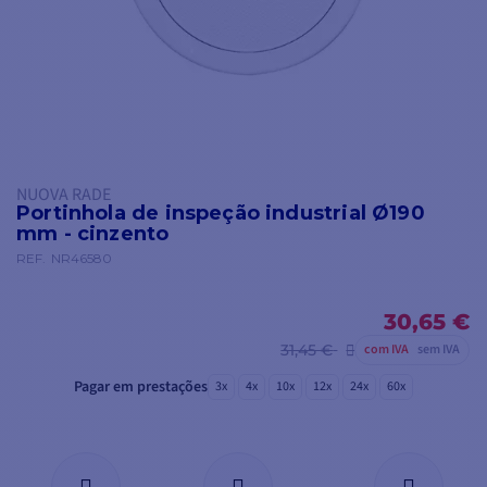
NUOVA RADE
Portinhola de inspeção industrial Ø190
mm - cinzento
REF.
NR46580
30,65 €
31,45 €
com IVA
sem IVA
Pagar em prestações
3x
4x
10x
12x
24x
60x