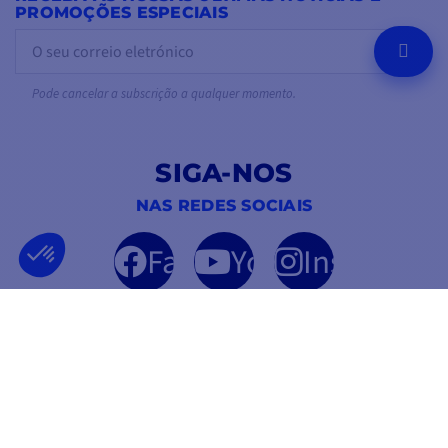
PROMOÇÕES ESPECIAIS
OK
Pode cancelar a subscrição a qualquer momento.
SIGA-NOS
NAS REDES SOCIAIS
Facebook
YouTube
Instagram