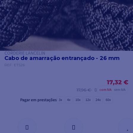
CORDERIE LANCELIN
Cabo de amarração entrançado - 26 mm
REF.
ETS26
17,32 €
17,96 €
com IVA
sem IVA
Pagar em prestações
3x
4x
10x
12x
24x
60x