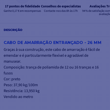
17 pontos de fidelidade
Conselhos de especialistas
Avaliações Tr
Ganhe 0,17 € em recompensas
Contacte-nos das 8h às 17h
94 % de satisfação co
avaliaçõ
DESCRIÇÃO
CABO DE AMARRAÇÃO ENTRANÇADO - 26 MM
Graças à sua construção, este cabo de amarração é fácil de
emendar e é particularmente flexível e agradável de
manusear.
Composição: trança de poliamida de 12 ou 16 tranças e 16
fusos
Cor: preto
Peso: 37,90 kg/100m
Resistência: 13,950 kg
Vendido ao metro