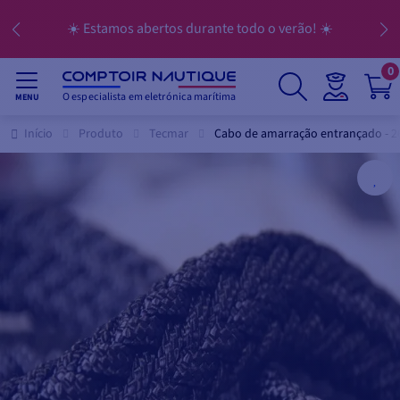
☀️ Estamos abertos durante todo o verão! ☀️
0
O especialista em eletrónica marítima
MENU
Início
Produto
Tecmar
Cabo de amarração entrançado - 