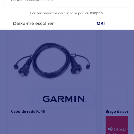
TAMBÉM PODE GOSTAR
⭐️ MAIS VENDIDOS
Cabo de rede RJ45
Braço da sonda
📢
Ofertas