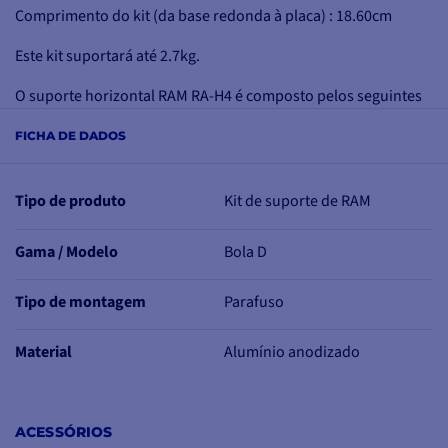
Comprimento do kit (da base redonda à placa) : 18.60cm
Este kit suportará até 2.7kg.
O suporte horizontal RAM RA-H4 é composto pelos seguintes
elementos ref :
FICHA DE DADOS
RAM-D-111BU
➔ Placa RAM com
esfera D
(24,94cm x 7,62cm)
RAM-D-201U-C
➔ Braço curto para
bola D
(comprimento total:
Tipo de produto
Kit de suporte de RAM
12,86 cm e comprimento de bola a bola: 9,14 cm)
RAM-D-202U
➔ Base redonda (Ø9,35 cm) -
bola D
Gama / Modelo
Bola D
Tipo de montagem
Parafuso
Material
Alumínio anodizado
ACESSÓRIOS