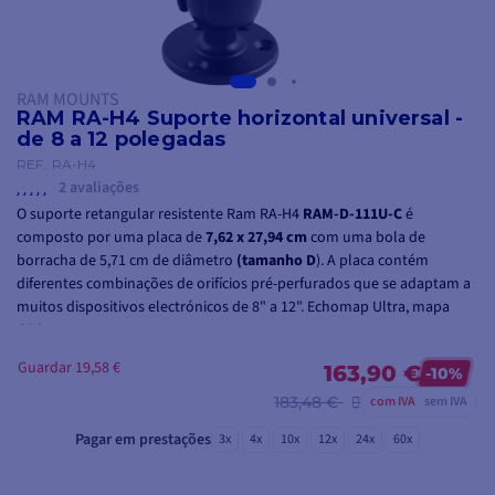
RAM MOUNTS
RAM RA-H4 Suporte horizontal universal -
de 8 a 12 polegadas
REF.
RA-H4
2 avaliações
O suporte retangular resistente Ram RA-H4
RAM-D-111U-C
é
composto por uma placa de
7,62 x 27,94 cm
com uma bola de
borracha de 5,71 cm de diâmetro
(tamanho D
). A placa contém
diferentes combinações de orifícios pré-perfurados que se adaptam a
muitos dispositivos electrónicos de 8" a 12". Echomap Ultra, mapa
GPS, etc...
Guardar 19,58 €
Consiste num braço curto em forma de bola D e numa base redonda
163,90 €
-10%
de Ø9,35 cm.
183,48 €
com IVA
sem IVA
Fabricado em alumínio anodizado para uma maior durabilidade.
Pagar em prestações
3x
4x
10x
12x
24x
60x