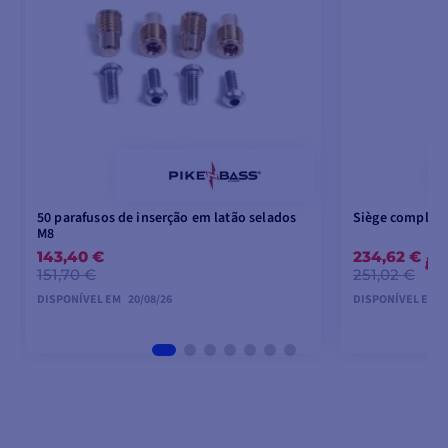
50 parafusos de inserção em latão selados
Siège complet 
M8
143,40 €
234,62 €
-6
151,70 €
251,02 €
DISPONÍVEL EM
20/08/26
DISPONÍVEL EM
PRÉ-ENCOMENDA
PR