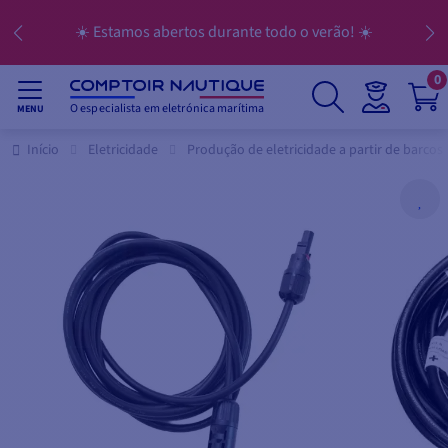
☀️ Estamos abertos durante todo o verão! ☀️
0
O especialista em eletrónica marítima
MENU
Início
Eletricidade
Produção de eletricidade a partir de barcos