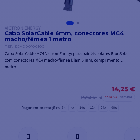
VICTRON ENERGY
Cabo SolarCable 6mm, conectores MC4
macho/fêmea 1 metro
REF.
SCA000100100
Cabo SolarCable MC4 Victron Energy para painéis solares BlueSolar
com conectores MC4 macho/fêmea Diam 6 mm, comprimento 1
metro.
14,25 €
14,72 €
com IVA
sem IVA
Pagar em prestações
3x
4x
10x
12x
24x
60x