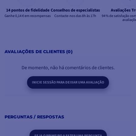
14 pontos de fidelidade
Conselhos de especialistas
Avaliações Tr
Ganhe 0,14 € em recompensas
Contacte-nos das 8h às 17h
94 % de satisfação co
avaliaçõ
AVALIAÇÕES DE CLIENTES (0)
De momento, não há comentários de clientes.
INICIE SESSÃO PARA DEIXAR UMA AVALIAÇÃO
PERGUNTAS / RESPOSTAS
SEJA O PRIMEIRO A FAZER UMA PERGUNTA