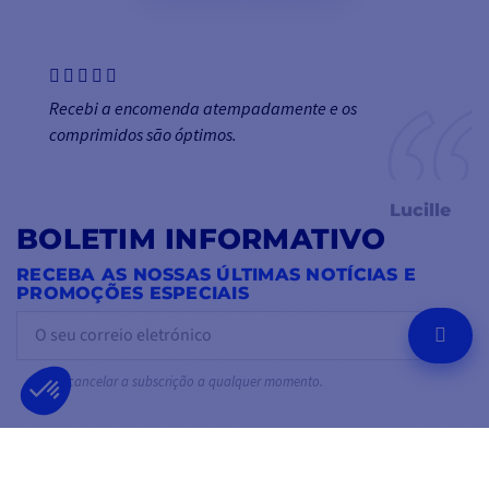
Recebi a encomenda atempadamente e os
comprimidos são óptimos.
Lucille
BOLETIM INFORMATIVO
RECEBA AS NOSSAS ÚLTIMAS NOTÍCIAS E
PROMOÇÕES ESPECIAIS
OK
Pode cancelar a subscrição a qualquer momento.
SIGA-NOS