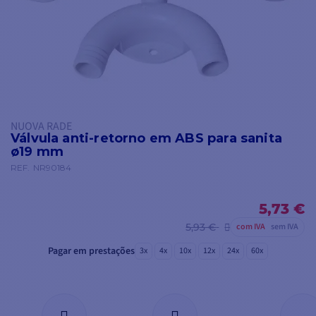
NUOVA RADE
Válvula anti-retorno em ABS para sanita
ø19 mm
REF.
NR90184
5,73 €
5,93 €
com IVA
sem IVA
Pagar em prestações
3x
4x
10x
12x
24x
60x