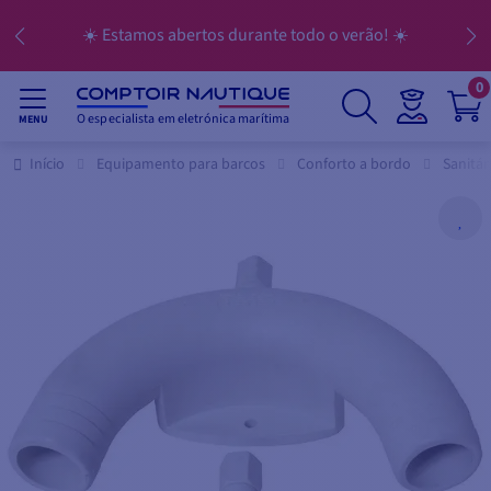
☀️ Estamos abertos durante todo o verão! ☀️
0
O especialista em eletrónica marítima
MENU
Início
Equipamento para barcos
Conforto a bordo
Sanitár