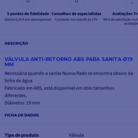
5 pontos de fidelidade
Conselhos de especialistas
Avaliações Tr
Ganhe 0,05 € em recompensas
Contacte-nos das 8h às 17h
94 % de satisfação co
avaliaçõ
DESCRIÇÃO
VÁLVULA ANTI-RETORNO ABS PARA SANITA Ø19
MM
Necessária quando a sanita Nuova Rade se encontra abaixo da
linha de água.
Fabricado em ABS, está disponível em dois tamanhos
diferentes.
Diâmetro: 19 mm
FICHA DE DADOS
Tipo de produto
Válvula