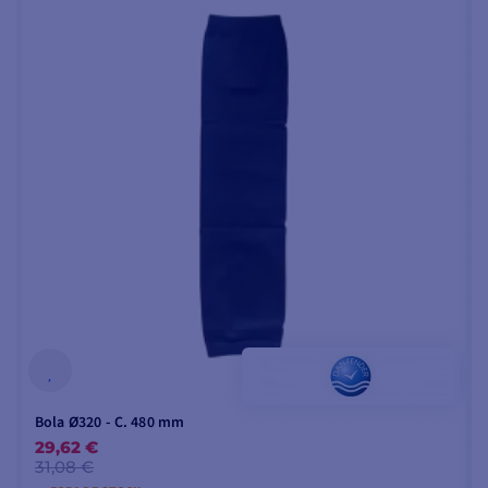
Bola Ø320 - C. 480 mm
29,62 €
31,08 €