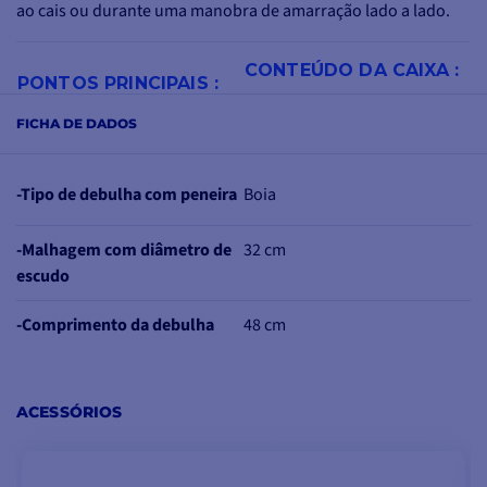
ao cais ou durante uma manobra de amarração lado a lado.
CONTEÚDO DA CAIXA :
PONTOS PRINCIPAIS :
1 - Batedor esférico-Heavy
Modelo B40
FICHA DE DADOS
Duty branco
Ø 32 cm
Olho forte
1 - Documentação em PDF
23 kg de flutuabilidade
Conceção patenteada
-Tipo de debulha com peneira
Boia
Circunferência: 101,5 cm
Ideal para barcos até 8 metros
-Malhagem com diâmetro de
32 cm
escudo
-Comprimento da debulha
48 cm
ACESSÓRIOS