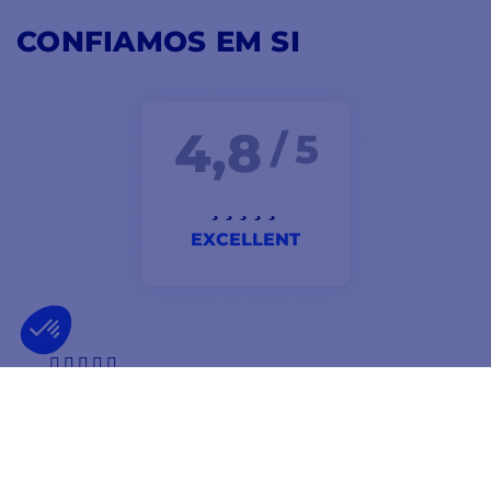
CONFIAMOS EM SI
4,8
/ 5
EXCELLENT
um ótimo preço e, além disso, um atendimento
telefónico muito preciso e competente