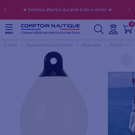
☀️ Estamos abertos durante todo o verão! ☀️
0
O especialista em eletrónica marítima
MENU
Início
Equipamento para barcos
Amarração
Ecrã de debu