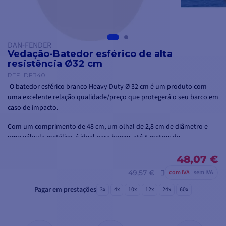
DAN-FENDER
Vedação-Batedor esférico de alta
resistência Ø32 cm
REF.
DFB40
-O batedor esférico branco Heavy Duty Ø 32 cm é um produto com
uma excelente relação qualidade/preço que protegerá o seu barco em
caso de impacto.
Com um comprimento de 48 cm, um olhal de 2,8 cm de diâmetro e
uma válvula metálica, é ideal para barcos até 8 metros de
comprimento.
48,07 €
49,57 €
com IVA
sem IVA
Pagar em prestações
3x
4x
10x
12x
24x
60x