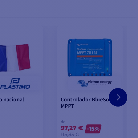
o nacional
Controlador BlueSolar
MPPT
de
97,27 €
-15%
115,33 €