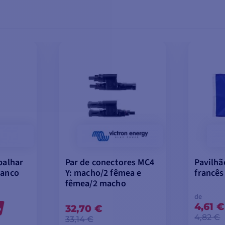
palhar
Par de conectores MC4
Pavilhã
ranco
Y: macho/2 fêmea e
francês
fêmea/2 macho
de
4,61 €
%
32,70 €
4,82 €
33,14 €