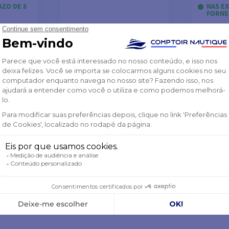
ZO DE 8
NAS E
FORNE
LOS
ADICIONAR AO
VE
CARRINHO