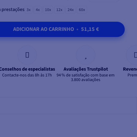
 prestações
3x
4x
10x
12x
24x
60x
ADICIONAR AO CARRINHO
•
51,15 €
Conselhos de especialistas
Avaliações Trustpilot
Reven
Contacte-nos das 8h às 17h
94 % de satisfação com base em
Prem
3.800 avaliações