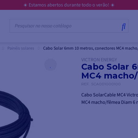
☀️ Estamos abertos durante todo o verão! ☀️
Painéis solares
Cabo Solar 6mm 10 metros, conectores MC4 macho
VICTRON ENERGY
Cabo Solar 
MC4 macho
REF.
SCA001000100
Cabo SolarCable MC4 Victro
MC4 macho/fêmea Diam 6 