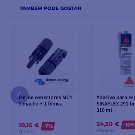
TAMBÉM PODE GOSTAR
Par de conectores MC4
Adesivo para es
1 macho + 1 fêmea
SIKAFLEX 292 b
310 ml
24,50 €
10,15 €
-10
-7%
27,22 €
11,03 €