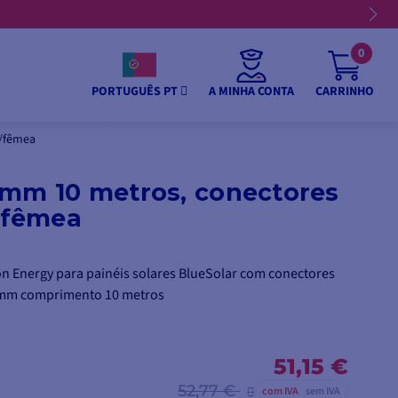
0
A MINHA CONTA
CARRINHO
PORTUGUÊS PT
/fêmea
6mm 10 metros, conectores
/fêmea
n Energy para painéis solares BlueSolar com conectores
mm comprimento 10 metros
51,15 €
52,77 €
com IVA
sem IVA