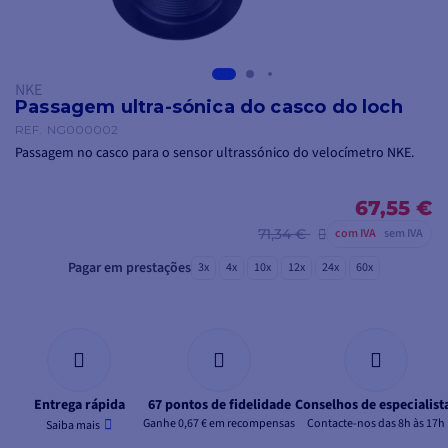
NKE
Passagem ultra-sónica do casco do loch
REF.
NG000002
Passagem no casco para o sensor ultrassónico do velocímetro NKE.
67,55 €
71,34 €
com IVA
sem IVA
Pagar em prestações
3x
4x
10x
12x
24x
60x
Entrega rápida
67 pontos de fidelidade
Conselhos de especialist
Ganhe 0,67 € em recompensas
Contacte-nos das 8h às 17h
Saiba mais