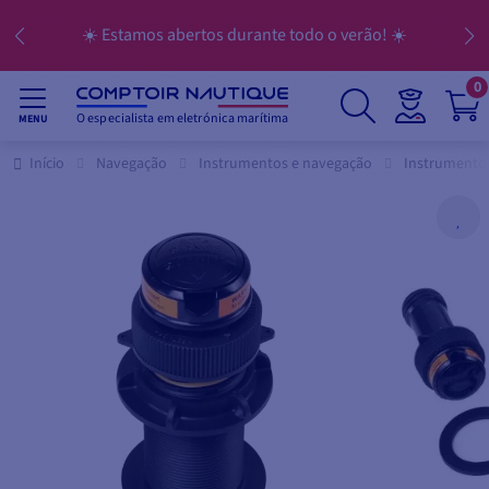
☀️ Estamos abertos durante todo o verão! ☀️
0
O especialista em eletrónica marítima
MENU
Início
Navegação
Instrumentos e navegação
Instrumento