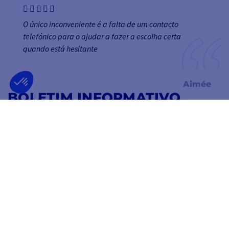
O único inconveniente é a falta de um contacto
telefónico para o ajudar a fazer a escolha certa
quando está hesitante
Aimée
BOLETIM INFORMATIVO
RECEBA AS NOSSAS ÚLTIMAS NOTÍCIAS E
PROMOÇÕES ESPECIAIS
OK
Pode cancelar a subscrição a qualquer momento.
SIGA-NOS
NAS REDES SOCIAIS