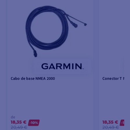
Cabo de base NMEA 2000
Conector T NM
de
18,35 €
18,35 €
-10%
-10%
20,49 €
20,49 €