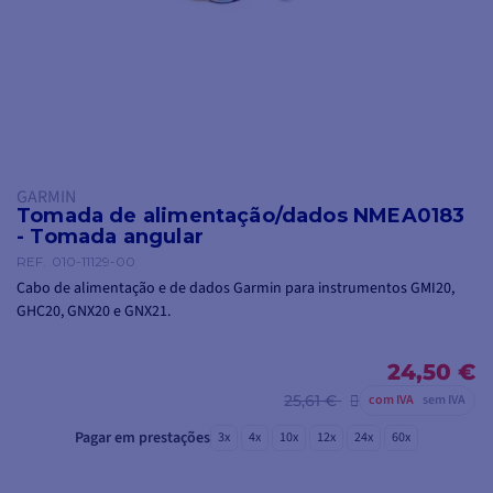
GARMIN
Tomada de alimentação/dados NMEA0183
- Tomada angular
REF.
010-11129-00
Cabo de alimentação e de dados Garmin para instrumentos GMI20,
GHC20, GNX20 e GNX21.
24,50 €
25,61 €
com IVA
sem IVA
Pagar em prestações
3x
4x
10x
12x
24x
60x