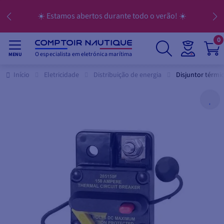
☀️ Estamos abertos durante todo o verão! ☀️
0
O especialista em eletrónica marítima
MENU
Início
Eletricidade
Distribuição de energia
Disjuntor térmic