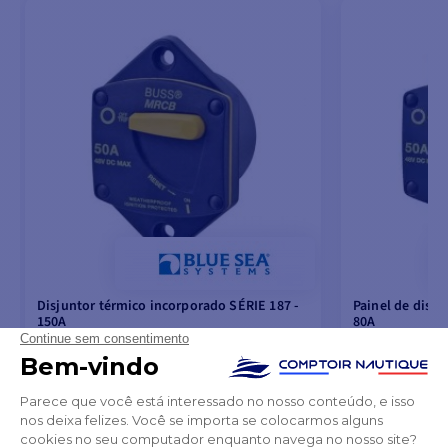
Disjuntor térmico incorporado SÉRIE 187 -
Painel de disju
150A
80A
131,10 €
114,70 €
137,26 €
120,32 €
NAS EXISTÊNCIAS DO FORNECEDOR
FORA DE STOC