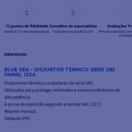
71 pontos de fidelidade
Conselhos de especialistas
Avaliações Tr
Ganhe 0,71 € em recompensas
Contacte-nos das 8h às 17h
94 % de satisfação co
avaliaçõ
DESCRIÇÃO
BLUE SEA - DISJUNTOR TÉRMICO SÉRIE 285
PAINEL 120A
Disjuntores térmicos unipolares da série 285.
Utilizados para proteger molinetes e motores eléctricos de
alta potência.
À prova de explosão segundo a norma SAE J1171.
Rearme manual.
Vedação IP67.