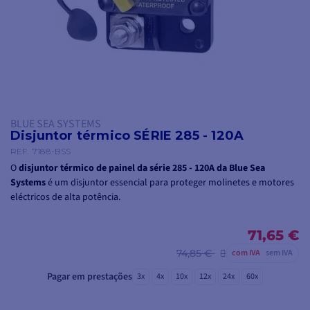
BLUE SEA SYSTEMS
Disjuntor térmico SÉRIE 285 - 120A
REF.
7188-BSS
O
disjuntor térmico de painel da série 285 - 120A da Blue Sea
Systems
é um disjuntor essencial para proteger molinetes e motores
eléctricos de alta potência.
71,65 €
74,85 €
com IVA
sem IVA
Pagar em prestações
3x
4x
10x
12x
24x
60x