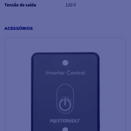
com
as tomadas padrão
Tensão de saída
120 V
IEC incluídas
. O
funcionamento é fiável e
seguro, com
proteção
ACESSÓRIOS
contra
sobreaquecimento
,
sobrecargas
,
curto-
circuitos
e tensões da
bateria demasiado
baixas
ou demasiado
altas
.
O AC Master 12V/2000W
Mastervolt inclui
também uma opção de
controlo remoto
sob a
forma de um interrutor
para
desligar
imediatamente
o