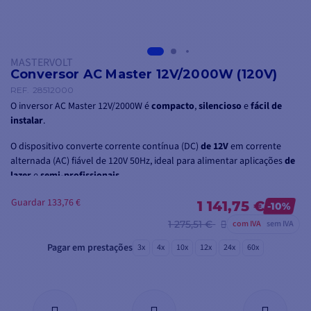
MASTERVOLT
Conversor AC Master 12V/2000W (120V)
REF.
28512000
O inversor AC Master 12V/2000W é
compacto
,
silencioso
e
fácil de
instalar
.
O dispositivo converte corrente contínua (DC)
de 12V
em corrente
alternada (AC) fiável de 120V 50Hz, ideal para alimentar aplicações
de
lazer
e
semi-profissionais
.
Guardar 133,76 €
1 141,75 €
-10%
1 275,51 €
com IVA
sem IVA
Pagar em prestações
3x
4x
10x
12x
24x
60x