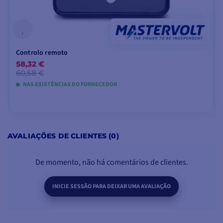
dispositivo e
qualquer
equipamento
a ele
ligado
.
Controlo remoto
58,32 €
60,58 €
NAS EXISTÊNCIAS DO FORNECEDOR
ESPECIFICAÇÕES DO AC MASTER 12V/2000W (120V)
Tensão de
115/120V - 50/60Hz (selecionável)
saída
ADICIONAR AO CARRINHO
AVALIAÇÕES DE CLIENTES (0)
Onda de saída
senoidal pura
De momento, não há comentários de clientes.
Tensão
12V
nominal da
INICIE SESSÃO PARA DEIXAR UMA AVALIAÇÃO
bateria
Capacidade
≥ 200 Ah