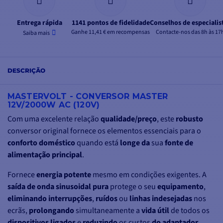
Entrega rápida
1141 pontos de fidelidade
Conselhos de especialis
Ganhe 11,41 € em recompensas
Contacte-nos das 8h às 17
Saiba mais
DESCRIÇÃO
MASTERVOLT - CONVERSOR MASTER
12V/2000W AC (120V)
Com uma excelente relação
qualidade/preço
, este
robusto
conversor original fornece os elementos essenciais para o
conforto doméstico
quando está
longe da
sua
fonte de
alimentação principal
.
Fornece
energia potente
mesmo em condições exigentes. A
saída de onda sinusoidal pura
protege o seu
equipamento
,
eliminando
interrupções
,
ruídos
ou
linhas indesejadas
nos
ecrãs,
prolongando
simultaneamente a
vida útil
de todos os
dispositivos ligados
e
reduzindo
os custos
do adaptador
.