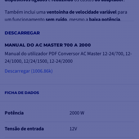
Também inclui uma
ventoinha de velocidade variável
para
um funcionamento
sem ruído
, mesmo a
baixa potência
.
Encontrará também uma
ficha
em
todos os modelos
.
DESCARREGAR
MANUAL DO AC MASTER 700 A 2000
Manual do utilizador PDF Conversor AC Master 12-24/700, 12-
MAIS PROTECÇÃO
24/1000, 12/24/1500, 12-24/2000
PARA MAIOR
SEGURANÇA
Descarregar (1006.86k)
O inversor AC Master
utiliza
tecnologia de
FICHA DE DADOS
onda sinusoidal pura
,
garantindo
uma
proteção óptima
para o
Potência
2000 W
seu
equipamento
sensível
.
Tensão de entrada
12V
A instalação é simples,