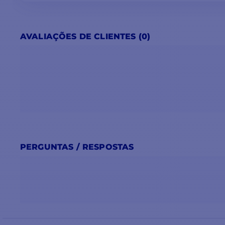
ESPECIFIC
Características da carga
automático/3-
AVALIAÇÕES DE CLIENTES (0)
Capacidade recomendada da bateria
180-500 Ah (co
Arrefecimento
ventilador var
Classe de proteção
IP23 (montage
Protecções
sobreaquecime
PERGUNTAS / RESPOSTAS
Assistência à alimentação
sim, suporta 
Partilha de energia
sim, permite-l
PONTOS PRINCIPAIS
:
Tensão: 24V