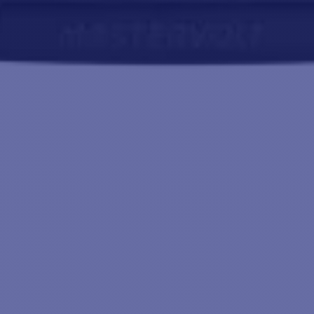
)
(configurável)
automática
SISTEMA DE TRANSFERÊNCIA
a)