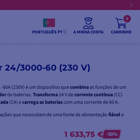
💳 Pagamento em 3, 4, 10 ou 12 prestações
0
A MINHA CONTA
CARRINHO
PORTUGUÊS PT
 24/3000-60 (230 V)
-60A (230V) é um dispositivo que
combina
as funções de um
dor
de baterias.
Transforma
24 V de
corrente contínua
(CC)
nada
(CA) e
carrega
as baterias
com uma corrente de 60 A.
ações que necessitam de uma fonte de alimentação
fiável
e
1 633,75 €
-10%