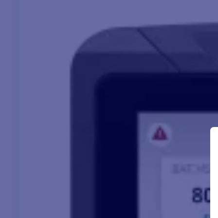
Arranque
sem problemas
de
cargas muito
grandes
e
delicadas
.
Carregador de bateria inteligente de
3 fases
para uma
recarga
rápida
e
segura
.
Comutação automática entre o modo
de rede
e o modo
de
inversor
, consoante a fonte disponível.
A função
Power
Assist
protege-o
de uma falha
do fusível
da rede eléctrica.
Compatibilidade com
geradores
para maior
flexibilidade.
Integração com os sistemas de comunicação
MasterBus
,
CZone
e
NMEA
2000
para controlo e monitorização
remotos.
Instalação
fácil
, com ligações robustas.
Aprovação
E-mark
(apenas modelos de 230 V!
)
Para mais informações, consulte o manual de instalação e
do utilizador no final desta página