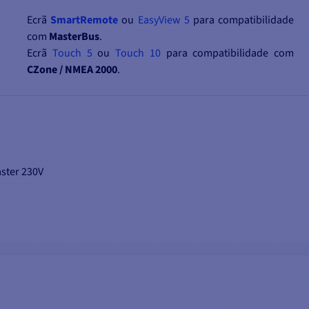
Ecrã
SmartRemote
ou
EasyView 5
para compatibilidade
com
MasterBus
.
Ecrã
Touch 5
ou
Touch 10
para compatibilidade com
CZone / NMEA 2000
.
Ecrã
multifunções
de outra marca para compatibilidade
com
NMEA 2000
.
ster 230V