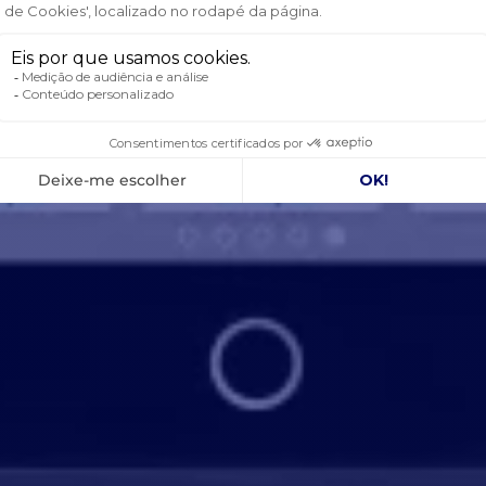
MASTER 24V/3000VA-60A (230V)
ÇÕES DO INVERSOR
igurável)
 W
ÕES DO CARREGADOR