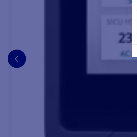
ESPECIFICAÇÕES DA COMBI
ESPECIFICA
Tensão DC nominal
24V (10,2-16V)
Tensão de saída
230V
Frequência de saída
60/50Hz (conf
Forma de onda de saída
senoidal pura
Potência de pico
4500 V / 3900
ESPECIFICAÇ