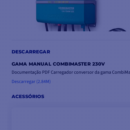
DESCARREGAR
GAMA MANUAL COMBIMASTER 230V
Documentação PDF Carregador conversor da gama CombiMa
Descarregar (2.84M)
CARACTERÍSTICAS DO COMBIMASTER
ACESSÓRIOS
O Combimaster é
leve
e
compacto
, sem rival na sua
classe.
Funcionamento
fiável
e silencioso e bateria de longa
duração.