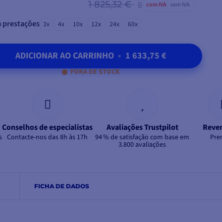
1 825,32 €
com IVA
sem IVA
 prestações
3x
4x
10x
12x
24x
60x
ADICIONAR AO CARRINHO
•
1 633,75 €
FORA DE STOCK
Conselhos de especialistas
Avaliações Trustpilot
Reve
s
Contacte-nos das 8h às 17h
94 % de satisfação com base em
Pre
3.800 avaliações
FICHA DE DADOS