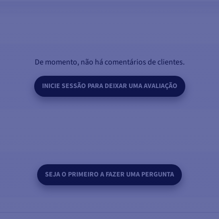
AÇÕES TÉCNICAS
ADICIONAR AO CARRINHO
passo+ para húmido, Gel/AGM e PWM, configurável
m base em baterias de gel, pode ser diferente para outros tipos)
De momento, não há comentários de clientes.
io
INICIE SESSÃO PARA DEIXAR UMA AVALIAÇÃO
m vertical)
nto, sobrecarga, curto-circuito, tensão alta/baixa da bateria
entrada CA com alimentação por bateria
he selecionar a definição do fusível de entrada CA
SEJA O PRIMEIRO A FAZER UMA PERGUNTA
CONTEÚDO DA CAIXA :
1 - Carregador-conversor Combimaster 24V/3000VA-60A (230V)