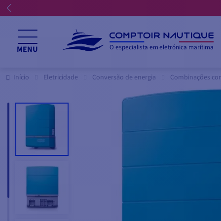
O especialista em eletrónica marítima
MENU
Início
Eletricidade
Conversão de energia
Combinações con