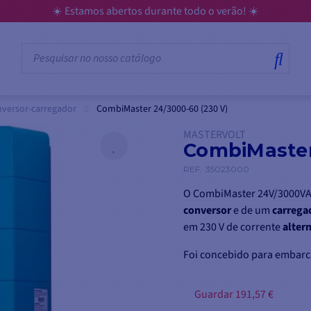
versor-carregador
CombiMaster 24/3000-60 (230 V)
MASTERVOLT
CombiMaster
REF.
35023000
O CombiMaster 24V/3000VA 
conversor
e de um
carrega
em 230 V de corrente
alter
Foi concebido para embarc
de elevado desempenho
.
Guardar 191,57 €