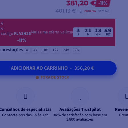
381,20 €
-11%
401,13 €
com IVA
sem IVA
 €
 €
3
21
13
47
Mais uma oferta valiosa
 código
FLASH26
J
H
MIN
SEC
-11%
 prestações
3x
4x
10x
12x
24x
60x
ADICIONAR AO CARRINHO
•
356,20 €
FORA DE STOCK
Conselhos de especialistas
Avaliações Trustpilot
Reven
Contacte-nos das 8h às 17h
94 % de satisfação com base em
Prem
3.800 avaliações