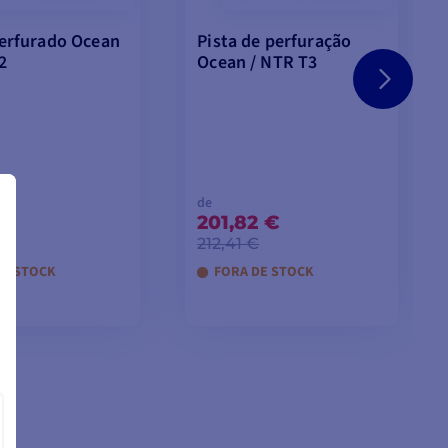
perfurado Ocean
Pista de perfuração
2
Ocean / NTR T3
de
 €
201,82 €
€
212,41 €
DE STOCK
FORA DE STOCK
R MODELOS
VER MODELOS