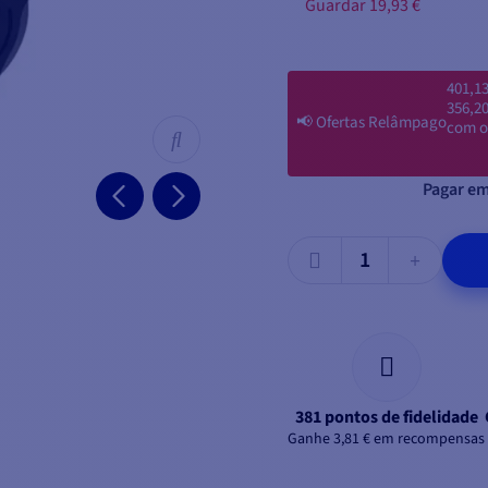
Guardar 19,93 €
401,13
356,20
📢
Ofertas Relâmpago
com o
Pagar em
381 pontos de fidelidade
Ganhe 3,81 € em recompensas