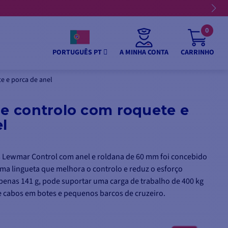
0
A MINHA CONTA
CARRINHO
PORTUGUÊS PT
e e porca de anel
de controlo com roquete e
l
s Lewmar Control com anel e roldana de 60 mm foi concebido
ma lingueta que melhora o controlo e reduz o esforço
enas 141 g, pode suportar uma carga de trabalho de 400 kg
e cabos em botes e pequenos barcos de cruzeiro.
cordas de mão e não deve ser utilizado com um guincho.