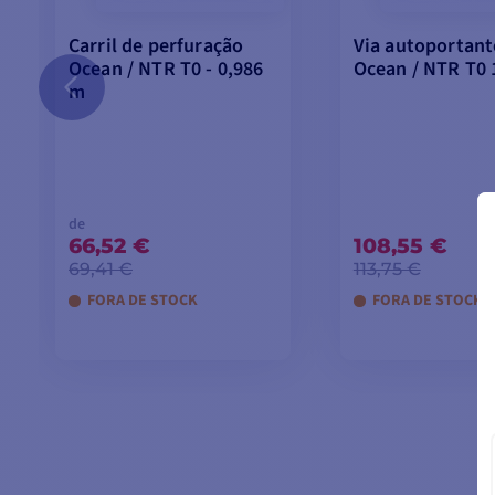
Carril de perfuração
Via autoportant
Ocean / NTR T0 - 0,986
Ocean / NTR T0 
m
de
66,52 €
108,55 €
69,41 €
113,75 €
FORA DE STOCK
FORA DE STOCK
VER MODELOS
ADICIONAR
CARRINH