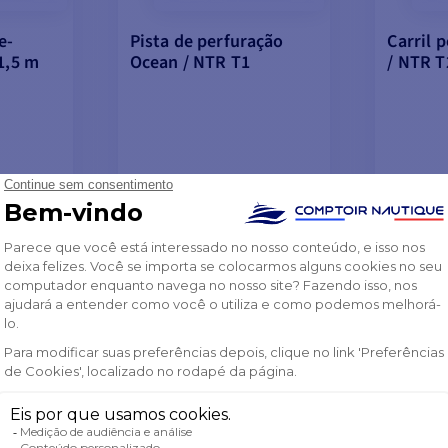
e-
Pista de perfuração
Carril 
1,5 m
Ocean / NTR T1
/ NTR T
de
de
79,85 €
95,22
83,49 €
99,42 
NAS EXISTÊNCIAS DO
FORA 
FORNECEDOR
 AO
VER MODELOS
VE
O