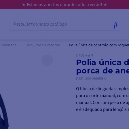
☀️ Estamos abertos durante todo o verão! ☀️
Gréément
Carril, roda e retorno
Polia única de controlo com roquet
LEWMAR
Polia única 
porca de ane
REF.
29901665BK
O bloco de lingueta simple
para o corte manual, com u
manual. Com um peso de ap
e é adequado para lençóis 
Foi concebido apenas para 