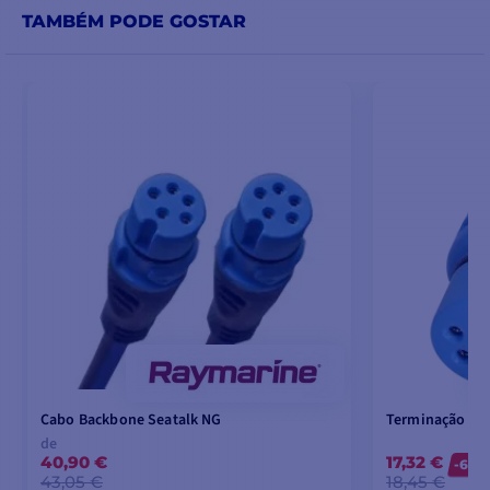
TAMBÉM PODE GOSTAR
Cabo Backbone Seatalk NG
Terminação Se
de
40,90 €
17,32 €
-6%
43,05 €
18,45 €