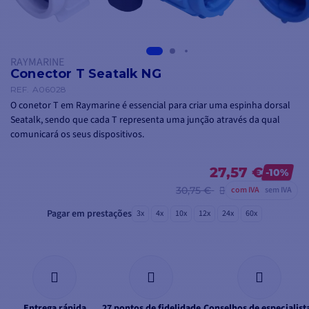
RAYMARINE
Conector T Seatalk NG
REF.
A06028
O conetor T em Raymarine é essencial para criar uma espinha dorsal
Seatalk, sendo que cada T representa uma junção através da qual
comunicará os seus dispositivos.
27,57 €
-10%
30,75 €
com IVA
sem IVA
Pagar em prestações
3x
4x
10x
12x
24x
60x
Entrega rápida
27 pontos de fidelidade
Conselhos de especialist