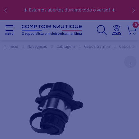
☀️ Estamos abertos durante todo o verão! ☀️
0
O especialista em eletrónica marítima
MENU
Início
Navegação
Cablagem
Cabos Garmin
Cabos de r