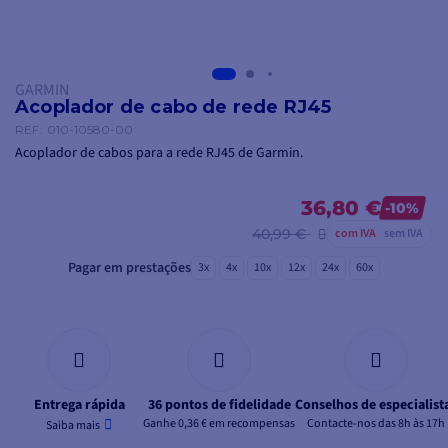
GARMIN
Acoplador de cabo de rede RJ45
REF.
010-10580-00
Acoplador de cabos para a rede RJ45 de Garmin.
36,80 €
-10%
40,99 €
com IVA
sem IVA
Pagar em prestações
3x
4x
10x
12x
24x
60x
Entrega rápida
36 pontos de fidelidade
Conselhos de especialist
Ganhe 0,36 € em recompensas
Contacte-nos das 8h às 17h
Saiba mais