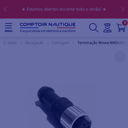
☀️ Estamos abertos durante todo o verão! ☀️
0
O especialista em eletrónica marítima
MENU
Início
Navegação
Cablagem
Terminação fêmea NMEA2000