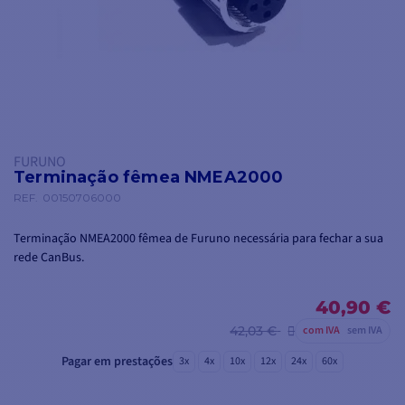
FURUNO
Terminação fêmea NMEA2000
REF.
00150706000
Terminação NMEA2000 fêmea de Furuno necessária para fechar a sua
rede CanBus.
40,90 €
42,03 €
com IVA
sem IVA
Pagar em prestações
3x
4x
10x
12x
24x
60x