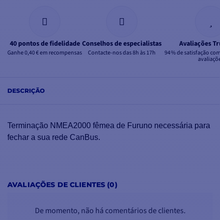
40 pontos de fidelidade
Conselhos de especialistas
Avaliações Tr
Ganhe 0,40 € em recompensas
Contacte-nos das 8h às 17h
94 % de satisfação co
avaliaçõ
DESCRIÇÃO
Terminação NMEA2000 fêmea de Furuno necessária para
fechar a sua rede CanBus.
AVALIAÇÕES DE CLIENTES (0)
De momento, não há comentários de clientes.