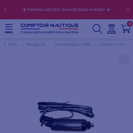
☀️ Estamos abertos durante todo o verão! ☀️
0
O especialista em eletrónica marítima
MENU
Início
Navegação
Comunicação e rádio
Acessórios VHF