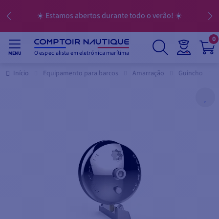
☀️ Estamos abertos durante todo o verão! ☀️
0
O especialista em eletrónica marítima
MENU
Início
Equipamento para barcos
Amarração
Guincho