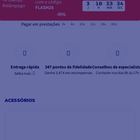
📢
Ofertas
com o código
3
18
33
33
Relâmpago
FLASH26
J
H
MIN
SEC
-11%
Pagar em prestações
3x
4x
10x
12x
24x
60x
Entrega rápida
347 pontos de fidelidade
Conselhos de especialist
Ganhe 3,47 € em recompensas
Contacte-nos das 8h às 17h
Saiba mais
ACESSÓRIOS