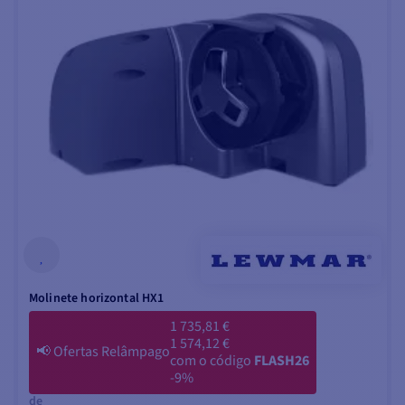
Molinete horizontal HX1
1 735,81 €
1 574,12 €
📢
Ofertas Relâmpago
com o código
FLASH26
-9%
de