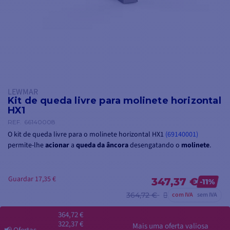
LEWMAR
Kit de queda livre para molinete horizontal
HX1
REF.
66140008
O kit de queda livre para o molinete horizontal HX1
(69140001)
permite-lhe
acionar
a
queda
da âncora
desengatando o
molinete
.
Guardar 17,35 €
347,37 €
-11%
364,72 €
com IVA
sem IVA
364,72 €
322,37 €
Mais uma oferta valiosa