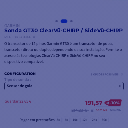
GARMIN
Sonda GT30 ClearVü-CHIRP / SideVü-CHIRP
REF.
010-01961-00
O transcetor de 12 pinos Garmin GT30 é um transcetor de popa,
transcetor direto ou duplo, dependendo da sua instalação. Permite o
acesso às tecnologias ClearVü CHIRP e SideVü CHIRP no seu
dispositivo compatível.
CONFIGURATION
3 OPÇÕES POSSÍVEIS
Tipo de sonda :
Sensor de gola
Guardar 22,65 €
191,57 €
-10%
214,23 €
com IVA
sem IVA
Pagar em prestações
3x
4x
10x
12x
24x
60x