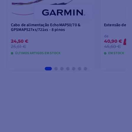
Cabo de alimentação EchoMAP50/70 &
Extensão de so
GPSMAP527xs/721xs - 8 pinos
de
24,50 €
40,90 €
-10
25,61 €
45,60 €
ÚLTIMOS ARTIGOS EM STOCK
EM STOCK
ADICIONAR AO CARRINHO
V