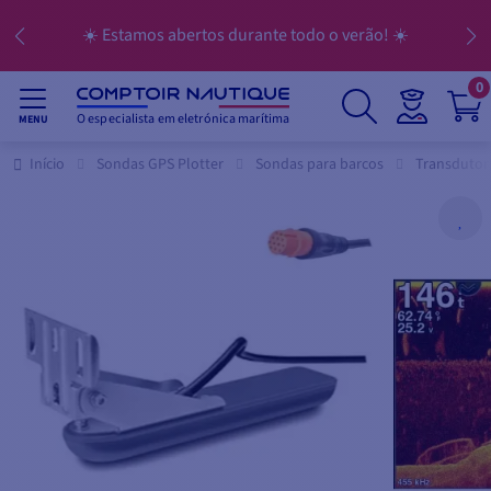
☀️ Estamos abertos durante todo o verão! ☀️
0
O especialista em eletrónica marítima
MENU
Início
Sondas GPS Plotter
Sondas para barcos
Transdutor