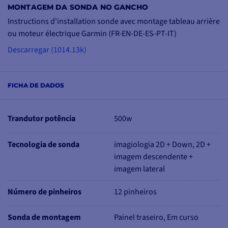
fronteira entre as
MONTAGEM DA SONDA NO GANCHO
camadas de água e as
Instructions d'installation sonde avec montage tableau arrière
zonas ricas em oxigénio.
ou moteur électrique Garmin (FR-EN-DE-ES-PT-IT)
Identificar peixes: sem
Descarregar (1014.13k)
margem para
interpretação, identifica
claramente.
FICHA DE DADOS
Revelar estruturas:
destroços, vegetação,
cais de pontes, amarras,
Trandutor potência
500w
etc.
Tecnologia de sonda
imagiologia 2D + Down, 2D +
Com 500W de potência,
imagem descendente +
o GT30 utiliza as
imagem lateral
frequências ClearVü
CHIRP:
Número de pinheiros
12 pinheiros
- Frequência 455kHz:
gama 425-485Khz:
Sonda de montagem
Painel traseiro, Em curso
profundidade até 305M