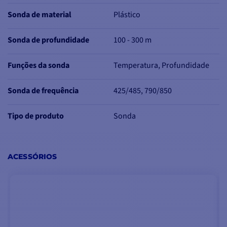
- Frequência 800kHz:
Sonda de material
Plástico
gama 790-850Khz:
profundidade até 229M
Sonda de profundidade
100 - 300 m
Funções da sonda
Temperatura, Profundidade
Sonda de frequência
425/485, 790/850
TECNOLOGIA
SIDEVÜ CHIRP
A tecnologia SideVü
Tipo de produto
Sonda
Chirp permite-lhe ver o
que está a acontecer em
ambos os lados da
ACESSÓRIOS
embarcação. Será capaz
de detetar estruturas e,
acima de tudo, peixes. É
precisa, com uma
imagem altamente
detalhada
e
de alta