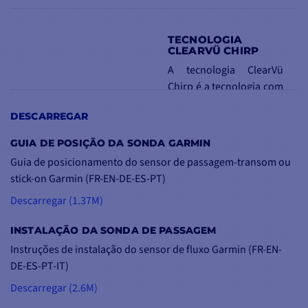
TECNOLOGIA
CLEARVÜ CHIRP
A tecnologia ClearVü
Chirp é a tecnologia com
melhor desempenho no
DESCARREGAR
mercado. Fornece
imagens nítidas, de alta
GUIA DE POSIÇÃO DA SONDA GARMIN
qualidade e quase
Guia de posicionamento do sensor de passagem-transom ou
fotográficas de tudo o
stick-on Garmin (FR-EN-DE-ES-PT)
que acontece sob a
Descarregar (1.37M)
superfície da água.
Poderá ver estruturas,
INSTALAÇÃO DA SONDA DE PASSAGEM
peixes e objectos
Instruções de instalação do sensor de fluxo Garmin (FR-EN-
submersos com grande
DE-ES-PT-IT)
precisão.
Descarregar (2.6M)
Veja as termoclinas: a