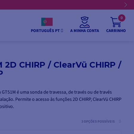
0
A MINHA CONTA
CARRINHO
PORTUGUÊS PT
 2D CHIRP / ClearVü CHIRP /
P
 GT51M é uma sonda de travessa, de través ou de través
talação. Permite o acesso às funções 2D CHIRP, ClearVü CHIRP
sitivo.
3 OPÇÕES POSSÍVEIS