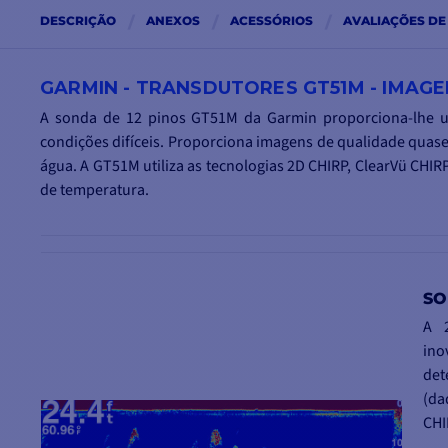
DESCRIÇÃO
ANEXOS
ACESSÓRIOS
AVALIAÇÕES DE
GARMIN - TRANSDUTORES GT51M - IMAG
A sonda de 12 pinos GT51M da Garmin proporciona-lhe
condições difíceis. Proporciona imagens de qualidade quase
água. A GT51M utiliza as tecnologias 2D CHIRP, ClearVü CH
de temperatura.
SO
A 
in
det
(da
CHI