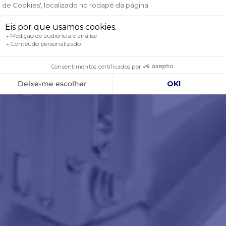
CNOLOGIA SIDEVÜ CHIRP
ecnologia SideVü Chirp permite-lhe ver o que
tá a acontecer em ambos os lados da
arcação. Será capaz de detetar estruturas e,
ma de tudo, peixes. É precisa, com uma
agem altamente detalhada
e
de alta
olução
.
ampo de varrimento extremamente amplo
180° permite-lhe localizar mais rapidamente
pesqueiros.
 500W de potência, a sonda GT51M utiliza
frequências SideVü CHIRP:
Frequência 260kHz: gama 245-275Khz:
fundidades até 229M