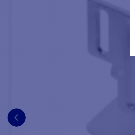
TE
A t
es
emb
aci
im
res
O c
de 
os 
Com
as 
- 
pro