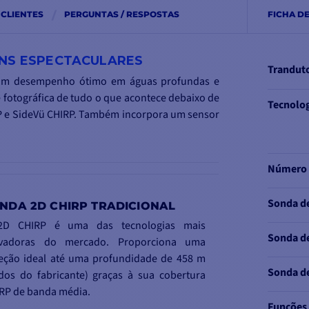
 CLIENTES
PERGUNTAS / RESPOSTAS
FICHA D
ENS ESPECTACULARES
Tranduto
 um desempenho ótimo em águas profundas e
 fotográfica de tudo o que acontece debaixo de
Tecnolog
IRP e SideVü CHIRP. Também incorpora um sensor
Número 
Sonda d
NDA 2D CHIRP TRADICIONAL
2D CHIRP é uma das tecnologias mais
Sonda de
ovadoras do mercado. Proporciona uma
eção ideal até uma profundidade de 458 m
Sonda d
dos do fabricante) graças à sua cobertura
RP de banda média.
Funções