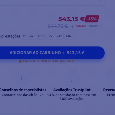
543,15 €
-15%
644,73 €
com IVA
sem IVA
 prestações
3x
4x
10x
12x
24x
60x
ADICIONAR AO CARRINHO
•
543,15 €
EM STOCK DENTRO DE 4 A 6 DIAS
Conselhos de especialistas
Avaliações Trustpilot
Reven
Contacte-nos das 8h às 17h
94 % de satisfação com base em
Prem
3.800 avaliações