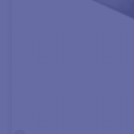
- 
pro
CONTEÚDO SON
CONTEÚDO TA SONDA
1 - Sonda em aço inoxid
1 - Sonda GT51M-TM
TH (cabo de 1,5 m)
1 - Cabo de 9m
1 - Base de casco recort
1 - Kit de fixação
1 - Kit de fixação em aço 
1 - Documentação em PDF
1 - Extensão da sonda de
1 - Documentação em P