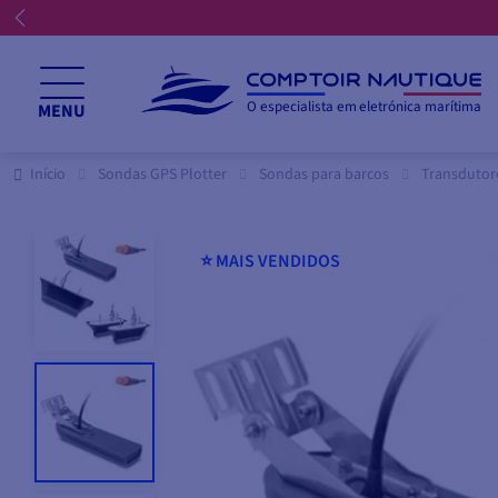
O especialista em eletrónica marítima
MENU
Início
Sondas GPS Plotter
Sondas para barcos
Transdutor
⭐️ MAIS VENDIDOS