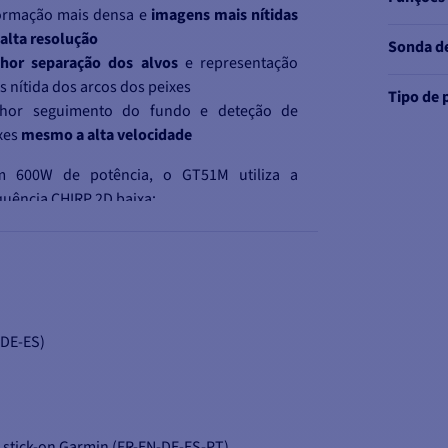
ormação mais densa e
imagens mais nítidas
alta resolução
Sonda de
hor separação dos alvos
e representação
s nítida dos arcos dos peixes
Tipo de 
hor seguimento do fundo e deteção de
xes
mesmo a alta velocidade
 600W de potência, o GT51M utiliza a
quência CHIRP 2D baixa:
requência 80-160Khz: profundidades até
8M
-DE-ES)
stick-on Garmin (FR-EN-DE-ES-PT)