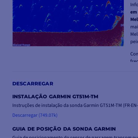
Inf
em 
Mel
mai
Mel
pei
Com
fre
- f
54
DESCARREGAR
INSTALAÇÃO GARMIN GT51M-TM
Instruções de instalação da sonda Garmin GT51M-TM (FR-EN
Descarregar (749.07k)
TECNOLOGIA CLEARVÜ CHIRP
A tecnologia ClearVü Chirp é a mais potente do
GUIA DE POSIÇÃO DA SONDA GARMIN
mercado. Proporciona imagens nítidas, de alta
Guia de posicionamento do sensor de passagem-transom ou 