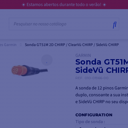
☀️ Estamos abertos durante todo o verão! ☀️
es Garmin
Sonda GT51M 2D CHIRP / ClearVü CHIRP / SideVü CHIRP
GARMIN
Sonda GT51M
SideVü CHIR
REF.
010-01966-00
A sonda de 12 pinos Garmin
duplo, consoante a sua ins
e SideVü CHIRP no seu dispo
CONFIGURATION
Tipo de sonda :