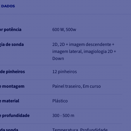
E DADOS
r potência
600 W, 500w
ia de sonda
2D, 2D + imagem descendente +
imagem lateral, imagiologia 2D +
Down
de pinheiros
12 pinheiros
e montagem
Painel traseiro, Em curso
 material
Plástico
e profundidade
300 - 500 m
 da sonda
Temperatura, Profundidade