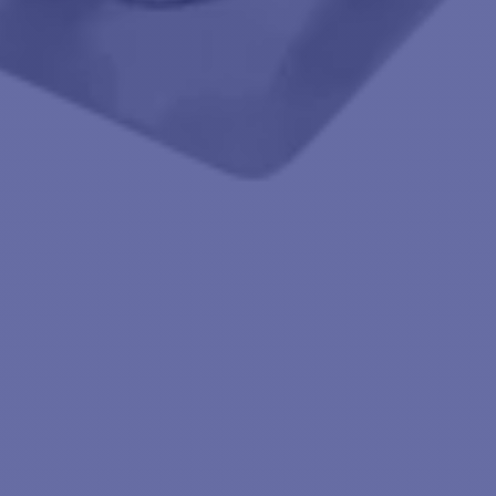
Frequência 455kHz: gama 445-465Khz:
fundidades até 229M
CONTEÚDO SONDAS
2TR
DA TR
2 - Sondas em aço inoxidável
ável GT51M-
GT51M-THP
2 - Sapatas de casco recortadas
ada
2 - Kits de fixação em aço
inoxidável
inoxidável
 9 m
1 - Extensão da sonda 9m
DF
1 - Cabo Y
1 - Documentação