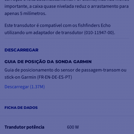
importante, a caixa quase nivelada reduz o arrastamento para
apenas 5 milímetros.
Este transdutor é compatível com os fishfinders Echo
utilizando um adaptador de transdutor (010-11947-00).
600W de potência
DESCARREGAR
Feixes: 200/50 kHz
1 ano de garantia do fabricante
GUIA DE POSIÇÃO DA SONDA GARMIN
Profundidade e temperatura
Guia de posicionamento do sensor de passagem-transom ou
stick-on Garmin (FR-EN-DE-ES-PT)
Descarregar (1.37M)
FICHA DE DADOS
Trandutor potência
600 W