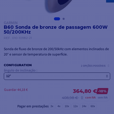
GARMIN
B60 Sonda de bronze de passagem 600W
50/200KHz
REF.
010-10982-21
Sonda de fluxo de bronze de 200/50kHz com elementos inclinados de
20° e sensor de temperatura de superfície.
CONFIGURATION
2 OPÇÕES POSSÍVEIS
ângulo de inclinação :
12°
Guardar 44,18 €
364,80 €
-10%
408,98 €
com IVA
sem IVA
Pagar em prestações
3x
4x
10x
12x
24x
60x