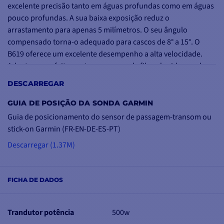
excelente precisão tanto em águas profundas como em águas
pouco profundas. A sua baixa exposição reduz o
arrastamento para apenas 5 milímetros. O seu ângulo
compensado torna-o adequado para cascos de 8° a 15°. O
B619 oferece um excelente desempenho a alta velocidade.
Adapta-se perfeitamente aos cascos de fibra de vidro ou de
alumínio. No entanto, não é adequado para cascos de
DESCARREGAR
madeira.
GUIA DE POSIÇÃO DA SONDA GARMIN
O B619 é fornecido com 10 m de cabo. É compatível com os
Guia de posicionamento do sensor de passagem-transom ou
fishfinders Echo que utilizam o adaptador de sonda 010-
stick-on Garmin (FR-EN-DE-ES-PT)
11947-00 e com os fishfinders EchoMAP que utilizam o
Descarregar (1.37M)
adaptador de sonda 010-11948-00.
500W de potência
Função de temperatura
FICHA DE DADOS
1 ano de garantia do fabricante
Diâmetro de perfuração 51mm
Trandutor potência
500w
Frequência dupla 77/200kHz