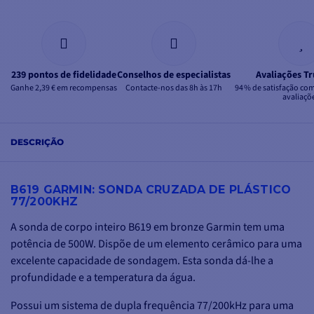
239 pontos de fidelidade
Conselhos de especialistas
Avaliações Tr
Ganhe 2,39 € em recompensas
Contacte-nos das 8h às 17h
94 % de satisfação co
avaliaçõ
DESCRIÇÃO
B619 GARMIN: SONDA CRUZADA DE PLÁSTICO
77/200KHZ
A sonda de corpo inteiro B619 em bronze Garmin tem uma
potência de 500W. Dispõe de um elemento cerâmico para uma
excelente capacidade de sondagem. Esta sonda dá-lhe a
profundidade e a temperatura da água.
Possui um sistema de dupla frequência 77/200kHz para uma