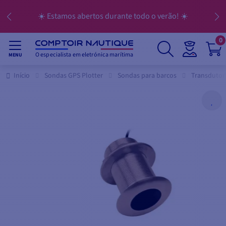
☀️ Estamos abertos durante todo o verão! ☀️
0
O especialista em eletrónica marítima
MENU
Início
Sondas GPS Plotter
Sondas para barcos
Transdutor