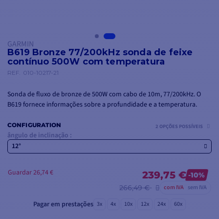
GARMIN
B619 Bronze 77/200kHz sonda de feixe
contínuo 500W com temperatura
REF.
010-10217-21
Sonda de fluxo de bronze de 500W com cabo de 10m, 77/200kHz. O
B619 fornece informações sobre a profundidade e a temperatura.
CONFIGURATION
2 OPÇÕES POSSÍVEIS
ângulo de inclinação :
12°
Guardar 26,74 €
239,75 €
-10%
266,49 €
com IVA
sem IVA
Pagar em prestações
3x
4x
10x
12x
24x
60x