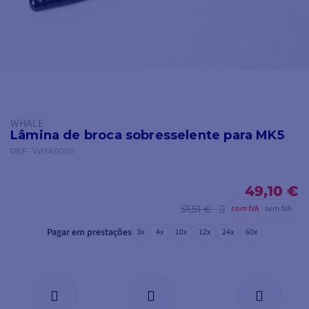
WHALE
Lâmina de broca sobresselente para MK5
REF.
WHAS0511
49,10 €
51,51 €
com IVA
sem IVA
Pagar em prestações
3x
4x
10x
12x
24x
60x