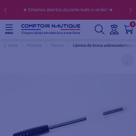
☀️ Estamos abertos durante todo o verão! ☀️
0
O especialista em eletrónica marítima
MENU
Início
Produto
Tecmar
Lâmina de broca sobresselente pa