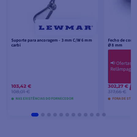
Suporte para ancoragem - 3 mm C/W 6 mm
Fecho de corre
carbi
Ø 8 mm
📢
Ofertas
Relâmpago
103,42 €
302,27 €
-1
108,01 €
317,66 €
NAS EXISTÊNCIAS DO FORNECEDOR
FORA DE STOC
ADICIONAR AO CARRINHO
ADICIO